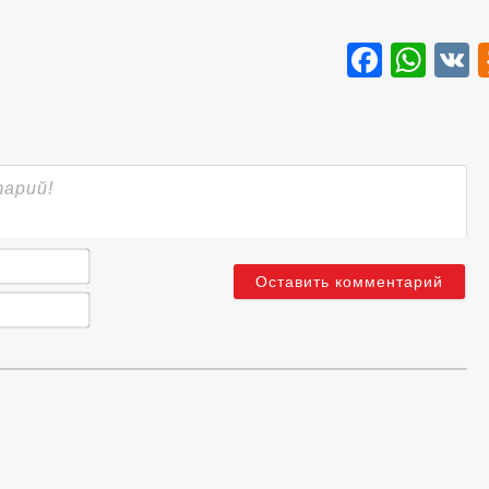
Faceb
Wha
Имя*
Email*