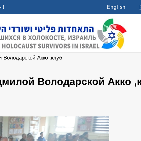
 !
English
 Володарской Акко ,клуб
дмилой Володарской Акко ,