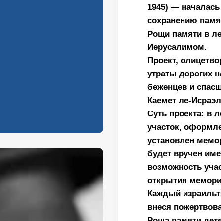
,
1945) — началась
сохранению памя
Рощи памяти в лесу Прав
Иерусалимом.
Проект, олицетв
утраты дорогих 
беженцев и спасш
Каемет ле-Исраэл
Суть проекта: в 
участок, оформл
установлен мемо
будет вручен име
возможность учас
открытия мемори
Каждый израильтя
внеся пожертвова
Роща памяти дет