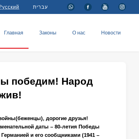
Русский
עברית
Главная
Законы
О нас
Новости
мы победим! Народ
жив!
войны(беженцы), дорогие друзья!
аменательной даты – 80-летия Победы
 Германией и его сообщниками (1941 –