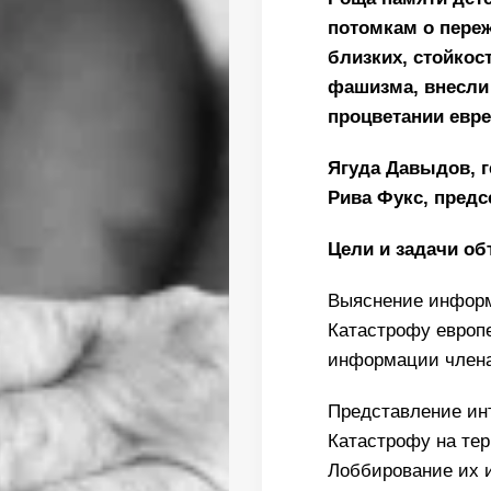
потомкам о переж
близких, стойкост
фашизма, внесли
процветании евре
Ягуда Давыдов, 
Рива Фукс, пред
Цели и задачи о
Выяснение информ
Катастрофу европе
информации член
Представление ин
Катастрофу на те
Лоббирование их 