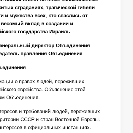
итых страданиях, трагической гибели
и и мужества всех, кто спаслись от
 весомый вклад в создании и
йского государства Израиль.
генеральный директор Объединения
седатель правления Объединения
бъединения
ации о правах людей, переживших
йского еврейства. Объяснение этой
ам Объединения.
тересов и требований людей, переживших
рритории СССР и стран Восточной Европы.
интересов в официальных инстанциях.