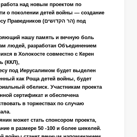
 работа над новым проектом по
ти о поколении детей войны — создание
едников (הר הקדושים) под
оряющий нашу память и вечную боль
нам людей, разработан Объединением
ихся в Холокосте совместно с Керен
ь (ККЛ),
лесу под Иерусалимом будет выделен
енный как Роща детей войны, будет
риальный обелиск. Участникам проекта
нной сертификат и обеспечена
твовать в торжествах по случаю
ала.
нин может стать спонсором проекта,
ние в размере 50 -100 и более шекелей.
ей войны станет вечным напоминанием