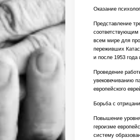
Оказание психоло
Представление тр
соответствующим 
всем мире для пр
переживших Катас
и после 1953 года
Проведение работы
увековечиванию п
европейского евре
Борьба с отрицан
Повышение уровня
героизме европейс
систему образова