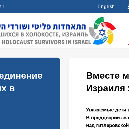
 !
English
единение
Вместе 
х в
Израиля 
Уважаемые дети 
В преддверии зн
над гитлеровской