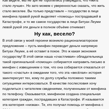
Как видите, мы не зря не торопились утверждать, что «жить
стало лучше». Но зато можем с уверенностью сказать, что жить
стало веселее. Вы только представьте – государство в лице
минфина правой рукой выделяет «помощь» пострадавшей в
Катастрофе, и то же самое государство в лице Битуах Леуми
левой рукой эти деньги в полном объёме отнимает.
Ну как, весело?
В этой связи у моей героини возникло рационализаторское
предложение – пусть минфин переводит деньги напрямую
Битуах Леуми, а её оставит в покое. Это ж какая экономия
государству! В этой связи наша «счастливая» обладательница
такой оригинальной «помощи» собирается направить письмо в
минфин с извещением о том, что она собирается отказаться от
такого «счастья» в ожидании того, что эта «весёлая» история
заинтересует тех, кому по долгу службы положено такими
ситуациями интересоваться. В качестве послесловия хочу
поделиться с читателем сведениями, полученными от минфина
по телефону. Оказывается, минфином создана специальная
категория граждан, пострадавших в Катастрофе. И называется
эта категория «низкак». Те, кто получал помощь от минфина с