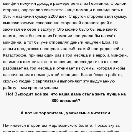
минфин получил доход в размере ренты из Германии. С одной
стороны, определил соискательнице помощи инвалидность в
38% и назначил сумму 2200 шек. С другой стороны взял сумму,
выплачиваемую совершенно сторонней организацией и
засчитал её себе в заслугу. Это можно было бы ещё как-то
понять, если бы рента из Германии поступала бы на счёт
минфина, а тот бы уже отправлял деньги ницулей Шоа. Но
деньги продолжают поступать на счёт самой пострадавшей в
Катастрофе, причём один раз в три месяца и в евро, а минфин,
не имея к ним никакого отношения, переводит их в шекели,
разбивает на три месяца и отнимает из суммы, которая якобы
назначена им в помощь этой женщине. Какая бездна работы,
сколько людей с зарплатами выполняют эту выдуманную
работу – мы вряд ли узнаем.
Но! Выходит всё же, что наша дама стала жить лучше на
800 шекелей?
А вот не торопитесь, уважаемые читатели.
Начинается второй акт марлезонского балета. Поскольку за
нормальное существование этой женщины отвечает всё же