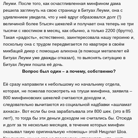
Леуми. После того, как осчастливленная минфином дама
решила заглянуть на свою страницу в Битуах Леуми, она с
удивлением увидела, что у неё вдруг образовался долг (!)
величиной более 5тысяч шекелей и получает она теперь не три
тысячи с хвостиком в месяц, как обычно, а только 2200 (брутто).
Такая «радость», естественно, заинтересовала нашу героиню и,
поскольку она с трудом передвигается по квартире в своём
микбацей диюр с помощью алихона (в помощи метапелет ей
Битуах Леуми уже дважды отказал), то выяснять ситуацию в
Битуах Леуми пошла её дочь.
Вопрос был один – а почему, собственно?
Её сразу направили к небольшому но начальнику отдела,
которая, не пожелав посмотреть на тлуши минфина, заявила –
800 минфиновских шекелей считаются доходом и,
следовательно вычитаются из социальной надбавки «ашламат
ахнаса». Вот если бы она зарабатывала эти 800 шек. (это в 85
лет!), то тогда бы эти деньги доходом не считались бы. Отсюда
и долг за те несколько месяцев, в течение которых минфин
оказывал такую оригинальную «помощь» этой Ницулат Шоа.