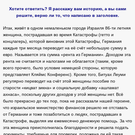
Хотите ответить? Я расскажу вам историю, а вы сами
решите, верно ли то, что написано в заголовке.
Итак, живёт в одном немаленьком городе Израиля 86-ти летняя
женщина, пострадавшая во время Катастрофы (гетто и
концлагерь), которой виновник этой Катастрофы, Германия
каждые три месяца переводит на её счёт небольшую сумму в
евро. Называется эта сумма «рента из Германии». Доходом эта
рента не считается и налогами не облагается (таким, кроме
всего прочего, было условие немецкой стороны, которую
представляет Кляймс Конференс). Кроме того, Битуах Леуми
регулярно переводит на счёт этой женщины пособие по
старости «кицват зикна» и социальную добавку «ашламат
ахнаса», поскольку других доходов у этой женщины нет. Всё
было прекрасно до тех пор, пока не рассказали нашей героине,
что израильское министерство финансов решило не отставать
от Германии и тоже позаботиться о людях, пострадавших в
Катастрофе, выделяя им ежемесячно денежную помощь. За что
эта женщина преисполнилась благодарности и решила подать
документы, требуемые для проверки, положена ли ей такая