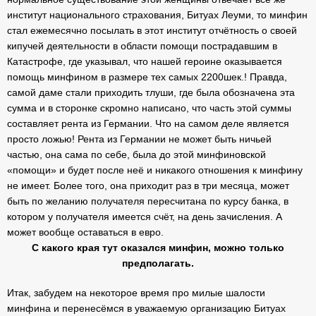
институт национального страхования, Битуах Леуми, то минфин
стал ежемесячно посылать в этот институт отчётность о своей
кипучей деятельности в области помощи пострадавшим в
Катастрофе, где указывал, что нашей героине оказывается
помощь минфином в размере тех самых 2200шек.! Правда,
самой даме стали приходить тлуши, где была обозначена эта
сумма и в сторонке скромно написано, что часть этой суммы
составляет рента из Германии. Что на самом деле является
просто ложью! Рента из Германии не может быть ничьей
частью, она сама по себе, была до этой минфиновской
«помощи» и будет после неё и никакого отношения к минфину
не имеет. Более того, она приходит раз в три месяца, может
быть по желанию получателя пересчитана по курсу банка, в
котором у получателя имеется счёт, на день зачисления. А
может вообще оставаться в евро.
С какого края тут оказался минфин, можно только
предполагать.
Итак, забудем на некоторое время про милые шалости
минфина и перенесёмся в уважаемую организацию Битуах