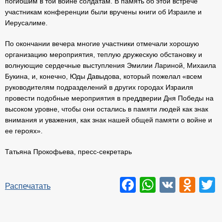
погибшим в той войне солдатам. В память об этой встрече
участникам конференции были вручены книги об Израиле и
Иерусалиме.
По окончании вечера многие участники отмечали хорошую
организацию мероприятия, теплую дружескую обстановку и
волнующие сердечные выступления Эмилии Лариной, Михаила
Букина, и, конечно, Юды Давыдова, который пожелал «всем
руководителям подразделений в других городах Израиля
провести подобные мероприятия в преддверии Дня Победы на
высоком уровне, чтобы они остались в памяти людей как знак
внимания и уважения, как знак нашей общей памяти о войне и
ее героях».
Татьяна Прокофьева, пресс-секретарь
Facebook
WhatsAp
VK
Odn
T
Распечатать