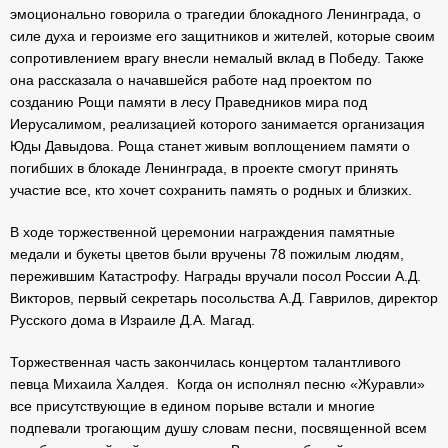
эмоционально говорила о трагедии блокадного Ленинграда, о
силе духа и героизме его защитников и жителей, которые своим
сопротивлением врагу внесли немалый вклад в Победу. Также
она рассказала о начавшейся работе над проектом по
созданию Рощи памяти в лесу Праведников мира под
Иерусалимом, реализацией которого занимается организация
Юды Давыдова. Роща станет живым воплощением памяти о
погибших в блокаде Ленинграда, в проекте смогут принять
участие все, кто хочет сохранить память о родных и близких.
В ходе торжественной церемонии награждения памятные
медали и букеты цветов были вручены 78 пожилым людям,
пережившим Катастрофу. Награды вручали посол России А.Д.
Викторов, первый секретарь посольства А.Д. Гаврилов, директор
Русского дома в Израиле Д.А. Магад.
Торжественная часть закончилась концертом талантливого
певца Михаила Халдея. Когда он исполнял песню «Журавли»
все присутствующие в едином порыве встали и многие
подпевали трогающим душу словам песни, посвященной всем