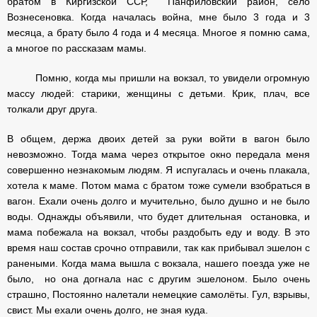
братом в Киргизской ССР, Панфиловский район, село
Вознесеновка. Когда началась война, мне было 3 года и 3
месяца, а брату было 4 года и 4 месяца. Многое я помню сама,
а многое по рассказам мамы.
Помню, когда мы пришли на вокзал, то увидели огромную
массу людей: старики, женщины с детьми. Крик, плач, все
толкали друг друга.
В общем, держа двоих детей за руки войти в вагон было
невозможно. Тогда мама через открытое окно передала меня
совершенно незнакомым людям. Я испугалась и очень плакала,
хотела к маме. Потом мама с братом тоже сумели взобраться в
вагон. Ехали очень долго и мучительно, было душно и не было
воды. Однажды объявили, что будет длительная остановка, и
мама побежала на вокзал, чтобы раздобыть еду и воду. В это
время наш состав срочно отправили, так как прибывал эшелон с
ранеными. Когда мама вышла с вокзала, нашего поезда уже не
было, но она догнала нас с другим эшелоном. Было очень
страшно, Постоянно налетали немецкие самолёты. Гул, взрывы,
свист. Мы ехали очень долго, не зная куда.