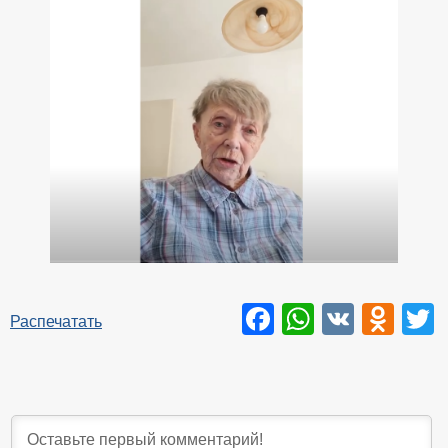
Facebook
WhatsAp
VK
Odn
T
Распечатать