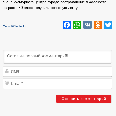
сцене культурного центра города пострадавшие в Холокосте
возраста 80 плюс получили почетную ленту.
Facebook
WhatsAp
VK
Odn
T
Распечатать
И
Em