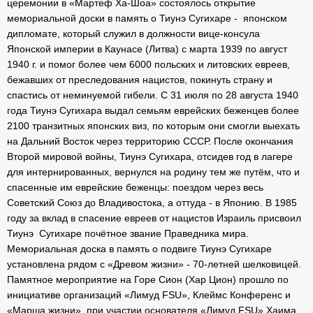
церемонии в «Мартеф Ха-Шоа» состоялось открытие
мемориальной доски в память о
Тиунэ Сугихаре - японском
дипломате, который служил в должности вице-консула
Японской империи в Каунасе (Литва) с марта 1939 по август
1940 г. и помог более чем 6000 польских и литовских евреев,
бежавших от преследования нацистов, покинуть страну и
спастись от неминуемой гибели. С 31 июля по 28 августа 1940
года Тиунэ Сугихара выдал семьям еврейских беженцев более
2100 транзитных японских виз, по которым они смогли выехать
на Дальний Восток через территорию СССР.
После окончания
Второй мировой войны, Тиунэ Сугихара, отсидев год в лагере
для интернированных, вернулся на родину тем же путём, что и
спасенные им еврейские беженцы: поездом через весь
Советский Союз до Владивостока, а оттуда - в Японию.
В 1985
году за вклад в спасение евреев от нацистов Израиль присвоил
Тиунэ Сугихаре почётное звание Праведника мира.
Мемориальная доска в память о подвиге Тиунэ Сугихаре
установлена рядом с «Древом жизни» - 70-летней шелковицей.
Памятное мероприятие на Горе Сион (Хар Цион) прошло по
инициативе организаций «Лимуд FSU», Клеймс Конференс и
«Марша жизни», при участии основателя «Лимуд FSU» Хаима