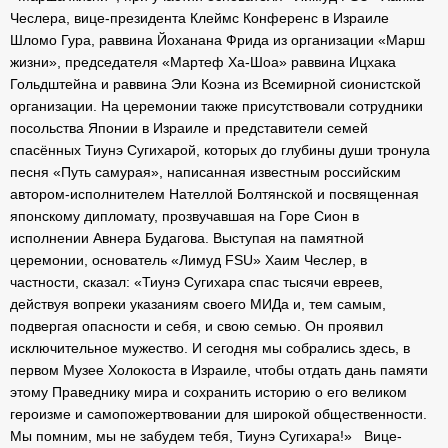
Чеслера, вице-президента Клеймс Конференс в Израиле
Шломо Гура, раввина Йоханана Фрида из организации «Марш
жизни», председателя «Мартеф Ха-Шоа» раввина Ицхака
Гольдштейна и раввина Эли Коэна из Всемирной сионистской
организации.
На церемонии также присутствовали сотрудники
посольства Японии в Израиле и представители семей
спасённых Тиунэ Сугихарой, которых до глубины души тронула
п
есня «Путь самурая», написанная известным российским
автором-исполнителем Нателлой Болтянской и посвященная
японскому дипломату, прозвучавшая на Горе Сион в
исполнении Авнера Будагова.
Выступая на памятной
церемонии, основатель
«Лимуд FSU» Хаим Чеслер, в
частности, сказал: «
Тиунэ Сугихара спас тысячи евреев,
действуя
вопреки указаниям своего МИДа и, тем самым,
подвергая опасности и себя, и свою семью. Он проявил
исключительное мужество. И сегодня мы собрались здесь, в
первом Музее Холокоста в Израиле, чтобы отдать дань памяти
этому Праведнику мира и сохранить историю о его великом
героизме и самопожертвовании для широкой общественности.
Мы помним, мы не забудем тебя, Тиунэ Сугихара!
»
Вице-