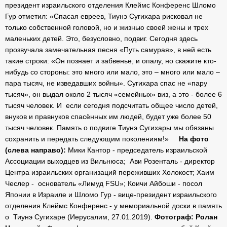
президент израильского отделения Клеймс Конференс Шломо
Гур отметил: «Спасая евреев, Тиунэ Сугихара рисковал не
только собственной головой, но и жизнью своей
жены и трех
маленьких детей. Это, безусловно, подвиг
.
Сегодня здесь
прозвучала замечательная песня «Путь самурая», в ней есть
такие строки: «Он познает и забвенье, и опалу, но скажите кто-
нибудь со стороны: это много или мало, это – много или мало –
пара тысяч, не изведавших войны». Сугихара спас не «пару
тысяч», он выдал около 2 тысяч «семейных» виз, а это -
более 6
тысяч человек. И если сегодня подсчитать общее число детей,
внуков и правнуков спасённых им людей, будет уже более 50
тысяч человек. П
амять о подвиге Тиунэ Сугихары мы обязаны
сохранить и передать следующим поколениям!»
На фото
(
слева направо):
Мики Кантор - председатель израильской
Ассоциации выходцев из Вильнюса; Ави Розенталь - директор
Центра израильских организаций переживших Холокост
; Хаим
Чеслер -
основатель
«Лимуд FSU»; Коичи Айбоши - посол
Японии в Израиле и Шломо Гур -
вице-президент израильского
отделения Клеймс Конференс -
у мемориальной доски в память
о Тиунэ Сугихаре (Иерусалим, 27.01.2019).
Фотограф: Ролан