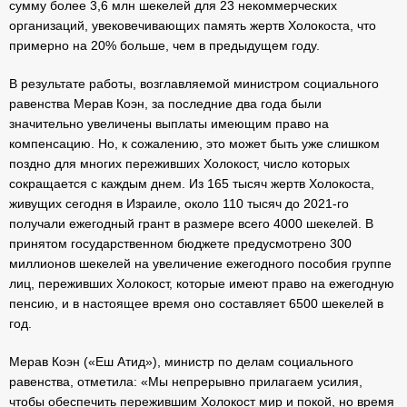
сумму более 3,6 млн шекелей для 23 некоммерческих
организаций, увековечивающих память жертв Холокоста, что
примерно на 20% больше, чем в предыдущем году.
В результате работы, возглавляемой министром социального
равенства Мерав Коэн, за последние два года были
значительно увеличены выплаты имеющим право на
компенсацию. Но, к сожалению, это может быть уже слишком
поздно для многих переживших Холокост, число которых
сокращается с каждым днем. Из 165 тысяч жертв Холокоста,
живущих сегодня в Израиле, около 110 тысяч до 2021-го
получали ежегодный грант в размере всего 4000 шекелей. В
принятом государственном бюджете предусмотрено 300
миллионов шекелей на увеличение ежегодного пособия группе
лиц, переживших Холокост, которые имеют право на ежегодную
пенсию, и в настоящее время оно составляет 6500 шекелей в
год.
Мерав Коэн («Еш Атид»), министр по делам социального
равенства, отметила: «Мы непрерывно прилагаем усилия,
чтобы обеспечить пережившим Холокост мир и покой, но время