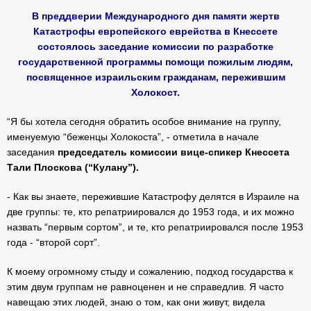
В преддверии Международного дня памяти жертв
Катастрофы европейского еврейства в Кнессете
состоялось заседание комиссии по разработке
государственной программы помощи пожилым людям,
посвященное израильским гражданам, пережившим
Холокост.
“Я бы хотела сегодня обратить особое внимание на группу,
именуемую “беженцы Холокоста”, - отметила в начале
заседания
председатель комиссии вице-спикер Кнессета
Тали Плоскова (“Кулану”).
- Как вы знаете, пережившие Катастрофу делятся в Израиле на
две группы: те, кто репатриировался до 1953 года, и их можно
назвать “первым сортом”, и те, кто репатриировался после 1953
года - “второй сорт”.
К моему огромному стыду и сожалению, подход государства к
этим двум группам не равноценен и не справедлив. Я часто
навещаю этих людей, знаю о том, как они живут, видела