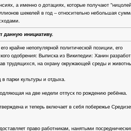
енсиях, а именно о дотациях, которые получают "ницоле
иллионов шекелей в год – относительно небольшая сумм
сходами.
т данную инициативу.
 его крайне непопулярной политической позиции, его
кого одобрения: Выписка из Википедии: Ханин разрабо
рав трудящихся, на охрану окружающей среды и животн
 в парки культуры и отдыха.
родляющая на две недели отпуск по рождению ребёнка.
Утверждена и теперь включает в себя побережье Средиз
едоставляет право работникам, нанятыми посредническ