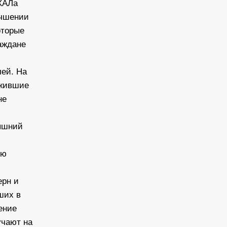
ХАЛа
учшении
оторые
аждане
лей. На
ежившие
не
няшний
ую
ерн и
ших в
ение
учают на