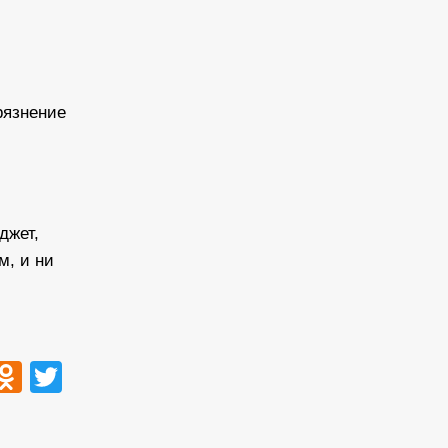
рязнение
джет,
м, и ни
ook
tsApp
VK
Odnoklassniki
Twitter