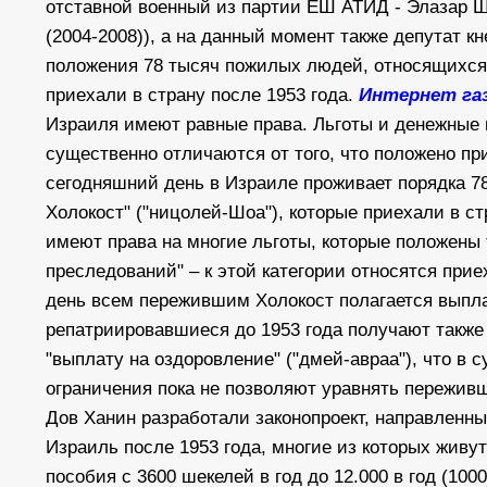
отставной военный из партии ЕШ АТИД -
Элазар Ш
(2004-2008)
), а на данный момент также депутат 
положения 78 тысяч пожилых людей, относящихся 
приехали в страну после 1953 года.
Интернет га
Израиля имеют равные права. Льготы и денежные в
существенно отличаются от того, что положено п
сегодняшний день в Израиле проживает порядка 7
Холокост" ("ницолей-Шоа"), которые приехали в ст
имеют права на многие льготы, которые положены т
преследований" – к этой категории относятся при
день всем пережившим Холокост полагается выплат
репатриировавшиеся до 1953 года получают также
"выплату на оздоровление" ("дмей-авраа"), что в 
ограничения пока не позволяют уравнять переживш
Дов Ханин разработали законопроект, направленн
Израиль после 1953 года, многие из которых живут
пособия с 3600 шекелей в год до 12.000 в год (10