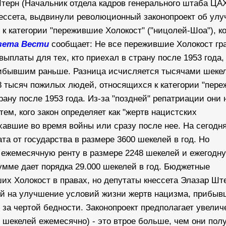
терн (
Начальник отдела кадров генерального штаба ЦА
кнессета, выдвинули революционный законопроект об ул
к категории "пережившие Холокост" ("ницолей-Шоа"), к
зета Вести
сообщает: Не все пережившие Холокост гр
ыплаты для тех, кто приехал в страну после 1953 года,
рибывшим раньше. Разница исчисляется тысячами шеке
8 тысяч пожилых людей, относящихся к категории "пер
рану после 1953 года. Из-за "поздней" репатриации они 
ем, кого закон определяет как "жертв нацистских
ехавшие во время войны или сразу после нее. На сегод
а от государства в размере 3600 шекелей в год. Но
 ежемесячную ренту в размере 2248 шекелей и ежегодн
сумме дает порядка 29.000 шекелей в год. Бюджетные
их Холокост в правах, но депутаты кнессета Элазар Шт
ый на улучшение условий жизни жертв нацизма, прибыв
 за чертой бедности. Законопроект предполагает увелич
00 шекелей ежемесячно) - это втрое больше, чем они пол