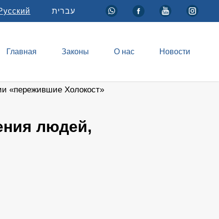
Русский
עברית
Главная
Законы
О нас
Новости
ии «пережившие Холокост»
ения людей,