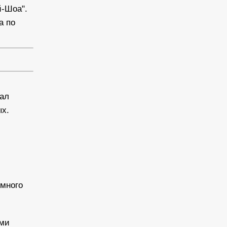
й-Шоа".
а по
тал
ых.
емного
ими