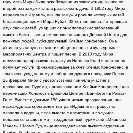
году мать Миры была освобождена из заключения, вышла во
второй раз замуж и стала разыскивать дочь. В 1952 году Мира
переехала в Израиль, вышла замуж и родила четверых детей.
В настоящее время Мира Рубак, 82-летняя вдова, потерявшая
двух своих детей, умерших от онкологических заболеваний,
живёт в Рамат-Гане и ежедневно посещает Дневной Центр для
пожилых людей, субсидируемый Клеймс Конференс. Она
активно участвует во многих общественных и культурных
мероприятиях Центра и пишет песни. В 2010 году Мира
получила одноразовую выплату из Hardship Fund и постоянно
получает услуги, финансируемые за счет Клеймс Конференс, в
том числе уход на дому и набор продуктов к празднику Песах.
26 февраля Мира с удовольствием приняла участие в
праздновании Пурима, организованном Клеймс Конференс для
переживших Холокост в Дневном Центре «Вайнберг» в Рамат-
Гане. Вместе с другими 150 участниками празднования, она
наслаждалась спектаклем театра «Идишпиль», радостно
хлопала в ладоши, пела вместе с артистами и получила
подарок со сладостями – традиционный пуримский «Мишлоах
Манот». Шломо Гур, вице-президент израильского отделения
Клеймс Конференс, приветствуя гостей, рассказал о значении