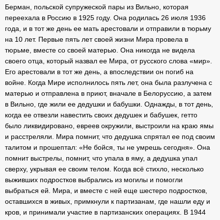
Берман, польской супружеской пары из Вильно, которая
переехала в Россию в 1925 году. Она родилась 26 июля 1936
года, и в тот же день ее мать арестовали и отправили в тюрьму
на 10 лет. Первые пять лет своей жизни Мира провела в
тюрьме, вместе со своей матерью. Она никогда не видела
своего отца, который назвал ее Мира, от русского слова «мир».
Его арестовали в тот же день, а впоследствии он погиб на
войне. Когда Мире исполнилось пять лет, она была разлучена с
матерью и отправлена в приют, вначале в Белоруссию, а затем
в Вильно, где жили ее дедушки и бабушки. Однажды, в тот день,
когда ее отвезли навестить своих дедушек и бабушек, гетто
было ликвидировано, евреев окружили, выстроили на краю ямы
и расстреляли. Мира помнит, что дедушка спрятал ее под своим
талитом и прошептал: «Не бойся, ты не умрешь сегодня». Она
помнит выстрелы, помнит, что упала в яму, а дедушка упал
сверху, укрывая ее своим телом. Когда всё стихло, несколько
выживших подростков выбрались из могилы и помогли
выбраться ей. Мира, и вместе с ней еще шестеро подростков,
оставшихся в живых, примкнули к партизанам, где нашли еду и
кров, и принимали участие в партизанских операциях. В 1944