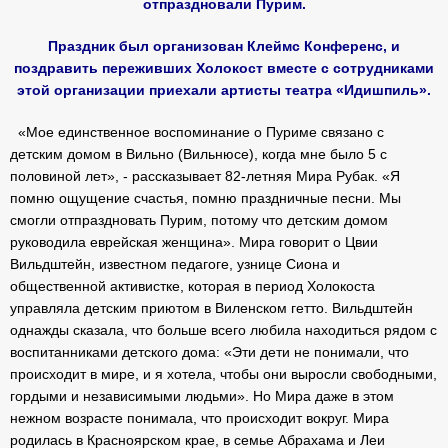
отпраздновали Пурим.
Праздник был организован Клеймс Конференс, и
поздравить переживших Холокост вместе с сотрудниками
этой организации приехали артисты театра «Идишпиль».
«Мое единственное воспоминание о Пуриме связано с
детским домом в Вильно (Вильнюсе), когда мне было 5 с
половиной лет», - рассказывает 82-летняя Мира Рубак. «Я
помню ощущение счастья, помню праздничные песни. Мы
смогли отпраздновать Пурим, потому что детским домом
руководила еврейская женщина». Мира говорит о Цвии
Вильдштейн, известном педагоге, узнице Сиона и
общественной активистке, которая в период Холокоста
управляла детским приютом в Виленском гетто. Вильдштейн
однажды сказала, что больше всего любила находиться рядом с
воспитанниками детского дома: «Эти дети не понимали, что
происходит в мире, и я хотела, чтобы они выросли свободными,
гордыми и независимыми людьми». Но Мира даже в этом
нежном возрасте понимала, что происходит вокруг. Мира
родилась в Красноярском крае, в семье Абрахама и Леи