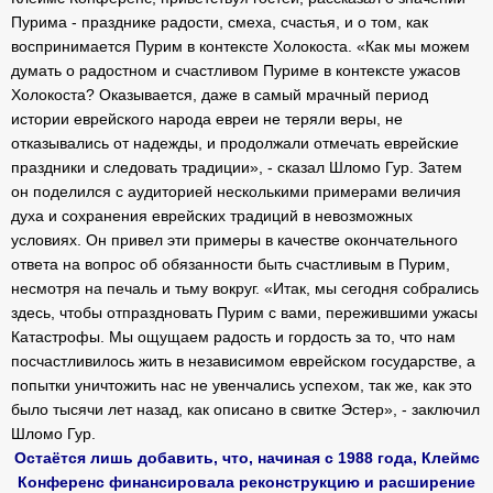
Пурима - празднике радости, смеха, счастья, и о том, как
воспринимается Пурим в контексте Холокоста. «Как мы можем
думать о радостном и счастливом Пуриме в контексте ужасов
Холокоста? Оказывается, даже в самый мрачный период
истории еврейского народа евреи не теряли веры, не
отказывались от надежды, и продолжали отмечать еврейские
праздники и следовать традиции», - сказал Шломо Гур. Затем
он поделился с аудиторией несколькими примерами величия
духа и сохранения еврейских традиций в невозможных
условиях. Он привел эти примеры в качестве окончательного
ответа на вопрос об обязанности быть счастливым в Пурим,
несмотря на печаль и тьму вокруг. «Итак, мы сегодня собрались
здесь, чтобы отпраздновать Пурим с вами, пережившими ужасы
Катастрофы. Мы ощущаем радость и гордость за то, что нам
посчастливилось жить в независимом еврейском государстве, а
попытки уничтожить нас не увенчались успехом, так же, как это
было тысячи лет назад, как описано в свитке Эстер», - заключил
Шломо Гур.
Остаётся лишь добавить, что, начиная с 1988 года, Клеймс
Конференс финансировала реконструкцию и расширение