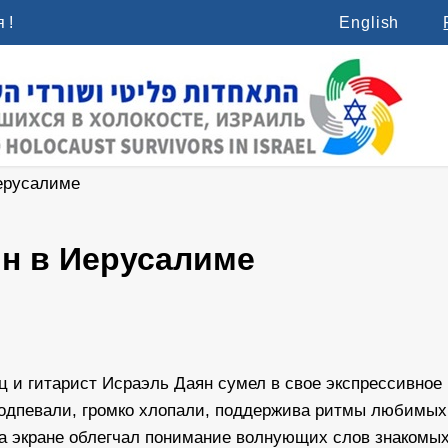
 !
English
Иерусалиме
ян в Иерусалиме
ц и гитарист Исраэль Даян сумел в свое экспрессивное
подпевали, громко хлопали, поддержива ритмы любимых
на экране облегчал понимание волнующих слов знакомы