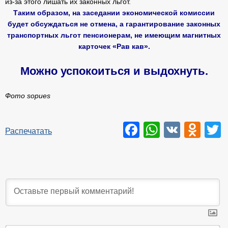
из-за этого лишать их законных льгот.
Таким образом, на заседании экономической комиссии
будет обсуждаться не отмена, а гарантирование законных
транспортных льгот пенсионерам, не имеющим магнитных
карточек «Рав кав».
Можно успокоиться и выдохнуть.
Фото sopues
Facebook
WhatsAp
VK
Odn
T
Распечатать