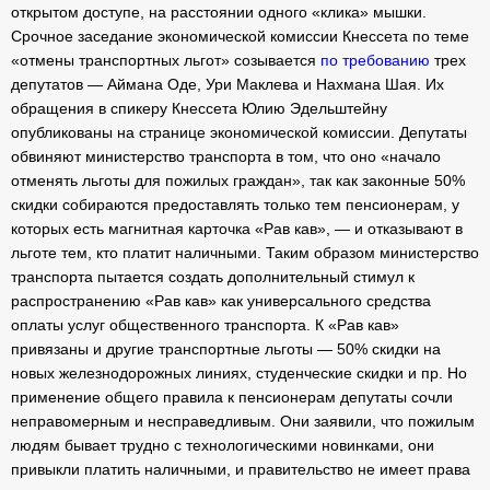
открытом доступе, на расстоянии одного «клика» мышки.
Срочное заседание экономической комиссии Кнессета по теме
«отмены транспортных льгот» созывается
по требованию
трех
депутатов — Аймана Оде, Ури Маклева и Нахмана Шая. Их
обращения в спикеру Кнессета Юлию Эдельштейну
опубликованы на странице экономической комиссии. Депутаты
обвиняют министерство транспорта в том, что оно «начало
отменять льготы для пожилых граждан», так как законные 50%
скидки собираются предоставлять только тем пенсионерам, у
которых есть магнитная карточка «Рав кав», — и отказывают в
льготе тем, кто платит наличными. Таким образом министерство
транспорта пытается создать дополнительный стимул к
распространению «Рав кав» как универсального средства
оплаты услуг общественного транспорта. К «Рав кав»
привязаны и другие транспортные льготы — 50% скидки на
новых железнодорожных линиях, студенческие скидки и пр. Но
применение общего правила к пенсионерам депутаты сочли
неправомерным и несправедливым. Они заявили, что пожилым
людям бывает трудно с технологическими новинками, они
привыкли платить наличными, и правительство не имеет права