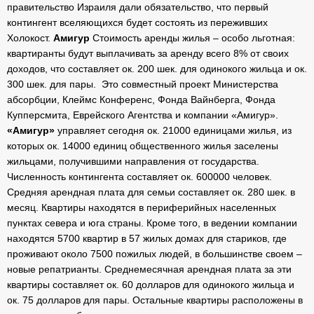
правительство Израиля дали обязательство, что первый
контингент вселяющихся будет состоять из переживших
Холокост.
Амигур
Стоимость аренды жилья – особо льготная:
квартиранты будут выплачивать за аренду всего 8% от своих
доходов, что составляет ок. 200 шек. для одинокого жильца и ок.
300 шек. для пары. Это совместный проект Министерства
абсорбции, Клеймс Конференс, Фонда Вайнберга, Фонда
Купперсмита, Еврейского Агентства и компании «Амигур».
«Амигур»
управляет сегодня ок. 21000 единицами жилья, из
которых ок. 14000 единиц общественного жилья заселены
жильцами, получившими направления от государства.
Численность контингента составляет ок. 600000 человек.
Средняя арендная плата для семьи составляет ок. 280 шек. в
месяц. Квартиры находятся в периферийных населенных
пунктах севера и юга страны. Кроме того, в ведении компании
находятся 5700 квартир в 57 жилых домах для стариков, где
проживают около 7500 пожилых людей, в большинстве своем –
новые репатрианты. Среднемесячная арендная плата за эти
квартиры составляет ок. 60 долларов для одинокого жильца и
ок. 75 долларов для пары. Остальные квартиры расположены в