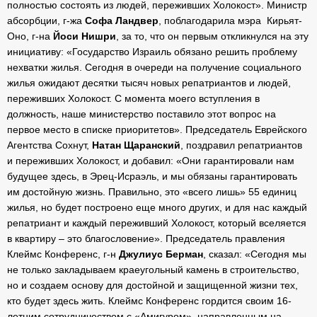
полностью состоять из людей, переживших Холокост». Министр
абсорбции, г-жа
Софа Ландвер
, поблагодарила мэра Кирьят-
Оно, г-на
Йоси Нишри
, за то, что он первым откликнулся на эту
инициативу: «Государство Израиль обязано решить проблему
нехватки жилья. Сегодня в очереди на получение социального
жилья ожидают десятки тысяч новых репатриантов и людей,
переживших Холокост. С момента моего вступления в
должность, наше министерство поставило этот вопрос на
первое место в списке приоритетов». Председатель Еврейского
Агентства Сохнут,
Натан Щаранский
, поздравил репатриантов
и переживших Холокост, и добавил: «Они гарантировали нам
будущее здесь, в Эрец-Исраэль, и мы обязаны гарантировать
им достойную жизнь. Правильно, это «всего лишь» 55 единиц
жилья, но будет построено еще много других, и для нас каждый
репатриант и каждый переживший Холокост, который вселяется
в квартиру – это благословение». Председатель правления
Клеймс Конференс, г-н
Джулиус Берман
, сказал: «Сегодня мы
не только закладываем краеугольный камень в строительство,
но и создаем основу для достойной и защищенной жизни тех,
кто будет здесь жить. Клеймс Конференс гордится своим 16-
летним сотрудничеством с «Амигуром», направленным на