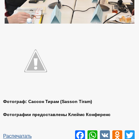
Фотограф: Сассон Тирам (
Sasson
Tiram
)
Фотографии предоставлены Клеймс Конференс
Facebook
WhatsAp
VK
Odn
T
Распечатать