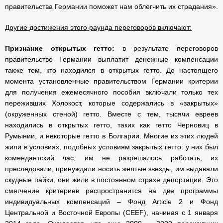
правительства Германии поможет нам облегчить их страдания».
Другие достижения этого раунда переговоров включают:
Признание открытых гетто:
в результате переговоров
правительство Германии выплатит денежные компенсации
также тем, кто находился в открытых гетто. До настоящего
момента установленные правительством Германии критерии
для получения ежемесячного пособия включали только тех
переживших Холокост, которые содержались в «закрытых»
(окруженных стеной) гетто. Вместе с тем, тысячи евреев
находились в открытых гетто, таких как гетто Черновиц в
Румынии, и некоторые гетто в Болгарии. Многие из этих людей
жили в условиях, подобных условиям закрытых гетто: у них был
комендантский час, им не разрешалось работать, их
преследовали, принуждали носить желтые звезды, им выдавали
скудные пайки, они жили в постоянном страхе депортации. Это
смягчение критериев распространится на две программы
индивидуальных компенсаций – Фонд Article 2 и Фонд
Центральной и Восточной Европы (CEEF), начиная с 1 января