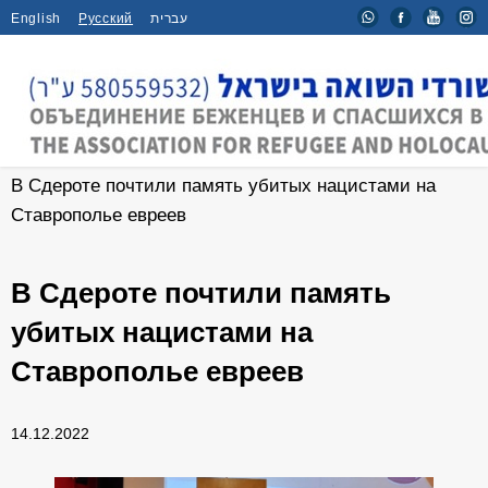
English
Русский
עברית
Главная
/
Мероприятия
/
В Сдероте почтили память убитых нацистами на
Ставрополье евреев
В Сдероте почтили память
убитых нацистами на
Ставрополье евреев
14.12.2022