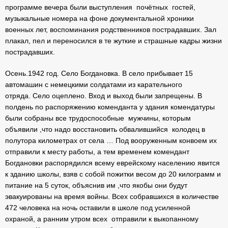
программе вечера были выступления почётных гостей,
музыкальные номера на фоне документальной хроники
военных лет, воспоминания родственников пострадавших. Зал
плакал, пел и переносился в те жуткие и страшные кадры жизни
пострадавших.
Осень.1942 год. Село Богдановка. В село прибывает 15
автомашин с немецкими солдатами из карательного
отряда. Село оцеплено. Вход и выход были запрещены. В
полдень по распоряжению коменданта у здания комендатуры
были собраны все трудоспособные мужчины, которым
объявили ,что надо восстановить обвалившийся колодец в
полутора километрах от села … Под вооруженным конвоем их
отправили к месту работы, а тем временем комендант
Богдановки распорядился всему еврейскому населению явится
к зданию школы, взяв с собой пожитки весом до 20 килограмм и
питание на 5 суток, объяснив им ,что якобы они будут
эвакуированы на время войны. Всех собравшихся в количестве
472 человека на ночь оставили в школе под усиленной
охраной, а ранним утром всех отправили к выкопанному