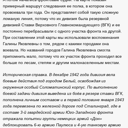
примерный маршрут следования ее полка, в котором она
провоевала три года. Он представляет собой такую сложную
ломаную линия, потому что их дивизия была резервной
дивизией Ставки Верховного Главнокомандующего (ВГК) и ее
постоянно перебрасывали с одного участка фронта на другой.
При составлении этой карты мы использовали воспоминания
Галины Яковлевны о том, рядом с какими городами она
воевала. Но названий городов Галина Яковлевна смогла
припомнить мало, потому что их участок фронта проходил все
больше по лесам, степям и другим малонаселенным местам.
Историческая справка.
В декабре 1942 года дивизия вела
боевые действия под городом Белый, освобождая из
окружения особый Соломатинский корпус. По выполнению
боевой задачи дивизия выведена из боёв в резерв ставки ВГК,
пополнена личным составом и в первой половине января 1943
года перевезена по железной дороге под Сталинград, где в
составе 3-й гвардейской армии Юго-Западного фронта
отражала попытки группы немецких армий «Дон»
деблокировать 6-ю армию Паулюса и 4-ую танковую армию