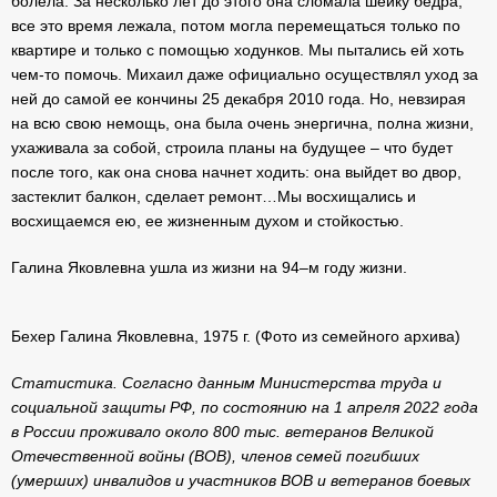
болела. За несколько лет до этого она сломала шейку бедра,
все это время лежала, потом могла перемещаться только по
квартире и только с помощью ходунков. Мы пытались ей хоть
чем-то помочь. Михаил даже официально осуществлял уход за
ней до самой ее кончины 25 декабря 2010 года. Но, невзирая
на всю свою немощь, она была очень энергична, полна жизни,
ухаживала за собой, строила планы на будущее – что будет
после того, как она снова начнет ходить: она выйдет во двор,
застеклит балкон, сделает ремонт…Мы восхищались и
восхищаемся ею, ее жизненным духом и стойкостью.
Галина Яковлевна ушла из жизни на 94–м году жизни.
Бехер Галина Яковлевна, 1975 г. (Фото из семейного архива)
Статистика.
Согласно данным Министерства труда и
социальной защиты РФ, по состоянию на 1 апреля 2022 года
в России проживало около 800 тыс. ветеранов Великой
Отечественной войны (ВОВ), членов семей погибших
(умерших) инвалидов и участников ВОВ и ветеранов боевых