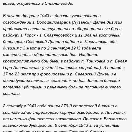
врага, окружённых в Сталинграде.
В начале февраля 1943 г. дивизия участвовала в
освобождении г. Ворошиловграда (Луганск). Далее дивизия
продолжила вести наступательно-оборонительные бои в
районах г. Горск - г. Славяносербск и вышла на восточный
берег реки Северский Донец в районе г. Лисичанска, где
дивизия с 3 марта по 2 сентября 1943 года вела
ожесточенные оборонительные бои. Наиболее
кровопролитными бои были в районах п. Тошковка и п. Белая
Гора Лисичанского (ныне Попаснянского района). В период с
17 по 23 июля при форсировании р. Северский Донец и в
последующих тяжелых сражениях подразделения дивизии
потеряли убитыми и ранеными больше половины личного
состава.
2 сентября 1943 года воины 279-й стрелковой дивизии в
составе 32-го стрелкового корпуса освободили г. Лисичанск
от немецко-фашистских захватчиков. Приказом Верховного
главнокомандующего от 8 сентября 1943 г. за успешный
прорыв обороны немцев на реке Северный Донец и