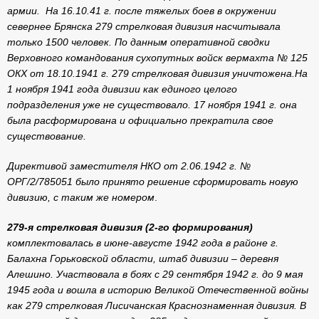
армии. На 16.10.41 г. после тяжелых боев в окружении
севернее Брянска 279 стрелковая дивизия насчитывала
только 1500 человек. По данным оперативной сводки
Верховного командования сухопутных войск вермахта № 125
ОКХ от 18.10.1941 г. 279 стрелковая дивизия уничтожена.
На
1 ноября 1941 года дивизии как единого целого
подразделения уже не существовало. 17 ноября 1941 г. она
была расформирована и официально прекратила свое
существование.
Директивой заместителя НКО от 2.06.1942 г. №
ОРГ/2/785051 было принято решение сформировать новую
дивизию, с таким же номером
.
279-я стрелковая дивизия (2-го формирования)
комплектовалась в июне-августе 1942 года в районе г.
Балахна Горьковской области, штаб дивизии – деревня
Алешино. Участвовала в боях с 29 сентября 1942 г. до 9 мая
1945 года и вошла в историю Великой Отечественной войны
как 279 стрелковая Лисичанская Краснознаменная дивизия. В