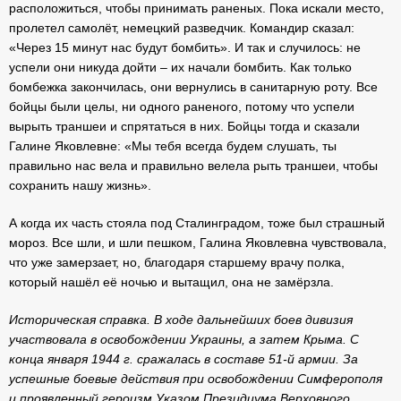
расположиться, чтобы принимать раненых. Пока искали место,
пролетел самолёт, немецкий разведчик. Командир сказал:
«Через 15 минут нас будут бомбить». И так и случилось: не
успели они никуда дойти – их начали бомбить. Как только
бомбежка закончилась, они вернулись в санитарную роту. Все
бойцы были целы, ни одного раненого, потому что успели
вырыть траншеи и спрятаться в них. Бойцы тогда и сказали
Галине Яковлевне: «Мы тебя всегда будем слушать, ты
правильно нас вела и правильно велела рыть траншеи, чтобы
сохранить нашу жизнь».
А когда их часть стояла под Сталинградом, тоже был страшный
мороз. Все шли, и шли пешком, Галина Яковлевна чувствовала,
что уже замерзает, но, благодаря старшему врачу полка,
который нашёл её ночью и вытащил, она не замёрзла.
Историческая справка.
В ходе дальнейших боев дивизия
участвовала в освобождении Украины, а затем Крыма. С
конца января 1944 г. сражалась в составе 51-й армии. За
успешные боевые действия при освобождении Симферополя
и проявленный героизм Указом Президиума Верховного