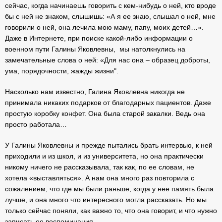
сейчас, когда начинаешь говорить с кем-нибудь о ней, кто вроде
бы с ней не знаком, слышишь: «А я ее знаю, слышал о ней, мне
говорили о ней, она лечила мою маму, папу, моих детей…».
Даже в Интернете, при поиске какой-либо информации о
военном пути Галины Яковлевны, мы натолкнулись на
замечательные слова о ней: «Для нас она – образец доброты,
ума, порядочности, жажды жизни".
Насколько нам известно, Галина Яковлевна никогда не
принимала никаких подарков от благодарных пациентов. Даже
простую коробку конфет. Она была старой закалки. Ведь она
просто работала…
У Галины Яковлевны и прежде пытались брать интервью, к ней
приходили и из школ, и из университета, но она практически
никому ничего не рассказывала, так как, по ее словам, не
хотела «выставляться». А нам она много раз повторила с
сожалением, что где мы были раньше, когда у нее память была
лучше, и она много что интересного могла рассказать. Но мы
только сейчас поняли, как важно то, что она говорит, и что нужно
записать ее воспоминания.