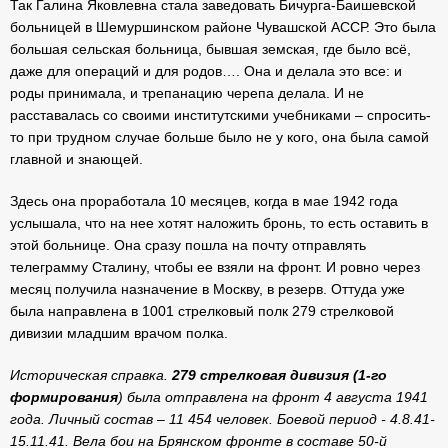
Так Галина Яковлевна стала заведовать Бичурга-Баишевской
больницей в Шемуршинском районе Чувашской АССР. Это была
большая сельская больница, бывшая земская, где было всё,
даже для операций и для родов…. Она и делала это все: и
роды принимала, и трепанацию черепа делала. И не
расставалась со своими институтскими учебниками – спросить-
то при трудном случае больше было не у кого, она была самой
главной и знающей.
Здесь она проработала 10 месяцев, когда в мае 1942 года
услышала, что на нее хотят наложить бронь, то есть оставить в
этой больнице. Она сразу пошла на почту отправлять
телеграмму Сталину, чтобы ее взяли на фронт. И ровно через
месяц получила назначение в Москву, в резерв. Оттуда уже
была направлена в 1001 стрелковый полк 279 стрелковой
дивизии младшим врачом полка.
Историческая справка.
279 стрелковая дивизия (1-го
формирования
) была отправлена на фронт 4 августа 1941
года. Личный состав – 11 454 человек. Боевой период - 4.8.41-
15.11.41. Вела бои на Брянском фронте в составе 50-й