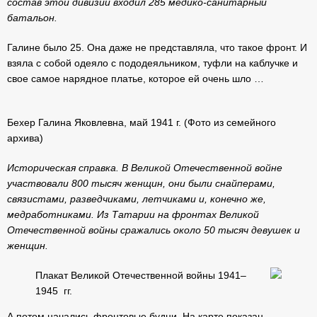
состав этой дивизии входил 285 медико-санитарный
батальон.
Галине было 25. Она даже не представляла, что такое фронт. И
взяла с собой одеяло с пододеяльником, туфли на каблучке и
свое самое нарядное платье, которое ей очень шло …
Бехер Галина Яковлевна, май 1941 г. (Фото из семейного
архива)
Историческая справка.
В Великой Отечественной войне
участвовали 800 тысяч женщин, они были снайперами,
связистами, разведчиками, летчиками и, конечно же,
медработниками. Из Татарии на фронтах Великой
Отечественной войны сражались около 50 тысяч девушек и
женщин.
Плакат Великой Отечественной войны 1941–
1945 гг.
А потом начались фронтовые будни. На карте показан