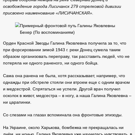
освобождение города Лисичанск 279 стрелковой дивизии
присвоено наименование «ЛИСИЧАНСКАЯ».
Примерный фронтовой путь Галины Яковлевны
Бехер (По воспоминаниям)
Орден Красной Звезды Галина Яковлевна получила за то, что
при форсировании зимой 1943 г. реки Донец сумела таким
образом организовать переправу, так расставить людей, что не
потеряла ни одного раненого, ни одного бойца.
Сама она ранена не была, хотя рассказывает, например, что
однажды при обстреле стояли они втроем еще с одним врачом
и медсестрой. Спрятаться не успели. Другой врач получил
осколок в живот, медсестра – в ногу, а наша Галина Яковлевна –
ни царапинки.
Со слезами на глазах вспоминала она фронтовые эпизоды.
На Украине, около Харькова, бомбежка не прекращалась ни
днём, ни ночью. Галина Яковлевна уже научилась чувствовать, в