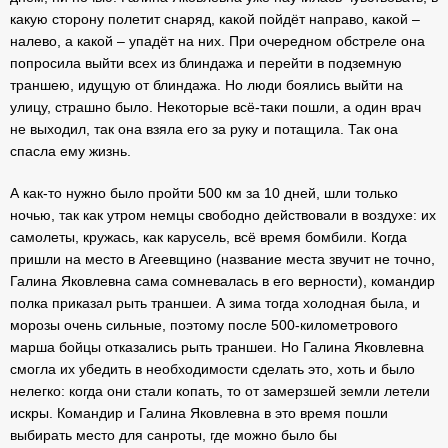
какую сторону полетит снаряд, какой пойдёт направо, какой –
налево, а какой – упадёт на них. При очередном обстреле она
попросила выйти всех из блиндажа и перейти в подземную
траншею, идущую от блиндажа. Но люди боялись выйти на
улицу, страшно было. Некоторые всё-таки пошли, а один врач
не выходил, так она взяла его за руку и потащила. Так она
спасла ему жизнь.
А как-то нужно было пройти 500 км за 10 дней, шли только
ночью, так как утром немцы свободно действовали в воздухе: их
самолеты, кружась, как карусель, всё время бомбили. Когда
пришли на место в Агеевщино (название места звучит не точно,
Галина Яковлевна сама сомневалась в его верности), командир
полка приказал рыть траншеи. А зима тогда холодная была, и
морозы очень сильные, поэтому после 500-километрового
марша бойцы отказались рыть траншеи. Но Галина Яковлевна
смогла их убедить в необходимости сделать это, хоть и было
нелегко: когда они стали копать, то от замерзшей земли летели
искры. Командир и Галина Яковлевна в это время пошли
выбирать место для санроты, где можно было бы