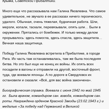
Крыма, Советской Прибалтики.
Много еще что рассказывала нам Галина Яковлевна. Что самое
удивительное, не звучало в ее рассказах ничего героического,
удалого. Обычная, очень тяжелая, будничная работа. Шли,
мерзли, копали, таскали, перевязывали, опять шли… Были в
окружении. Прятались от бомбежек. И только между делом
прорывалось: здесь помогла, здесь спасла, здесь защитила…
Вечная наша защитница.
Победу Галина Яковлевна встретила в Прибалтике, в городе
Рига. Их часть там останавливалась, там же была последняя
битва. Но это был еще не конец их войны. Их опять всех
посадили в вагоны и отправили на другой, восточный фронт,
туда, где воевали японцы. А по дороге в Свердловск их
остановили и сказали: «Всё, для вас война закончена».
Биографическая справка
. Воевала с июня 1942 по май 1945
гг. Была врачом, командиром сан. взвода, командиром сан.
роты. Награждена орденом Красной Звезды (23.02.1943 г.) и
медалью «За победу над Германией в Великой