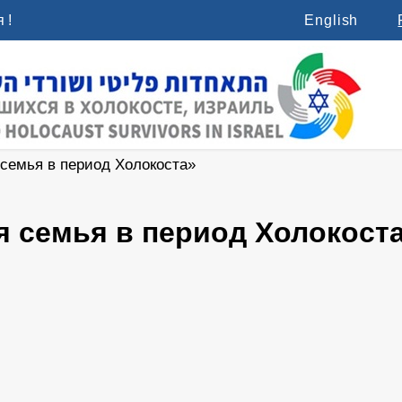
 !
English
семья в период Холокоста»
 семья в период Холокост