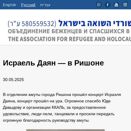
English
Русский
עברית
Главная
/
Мероприятия
/
Исраель Даян — в Ришоне
Исраель Даян — в Ришоне
30.05.2025
В отделении амуты города Ришона прошёл концерт Исраэля
Даяна, концерт прошёл на ура. Огромное спасибо Юде
Давыдову и организации ККАЛЬ, за предоставленное
удовольствие, люди пели, танцевали и просили передать
огромную благодарность руководству амуты.