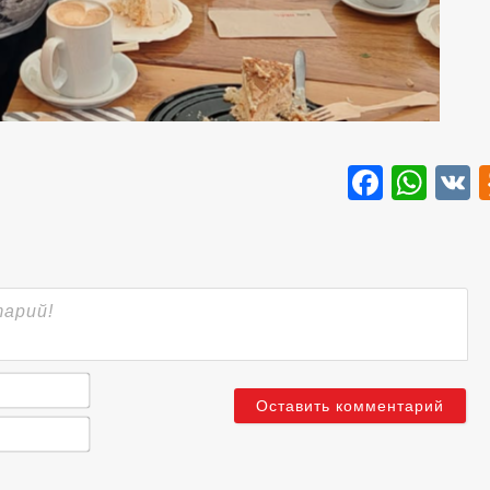
Faceb
Wha
Имя*
Email*