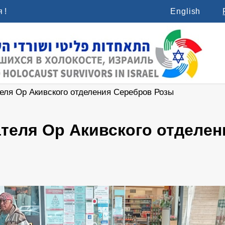
 !
English
еля Ор Акивского отделения Серебров Розы
теля Ор Акивского отделе