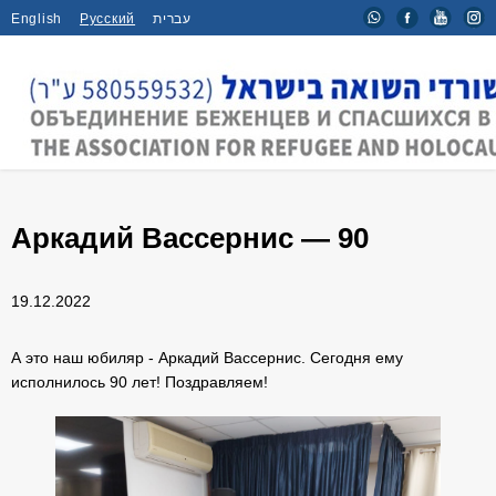
English
Русский
עברית
Главная
/
Мероприятия
/
Аркадий Вассернис — 90
Аркадий Вассернис — 90
19.12.2022
А это наш юбиляр - Аркадий Вассернис. Сегодня ему
исполнилось 90 лет! Поздравляем!