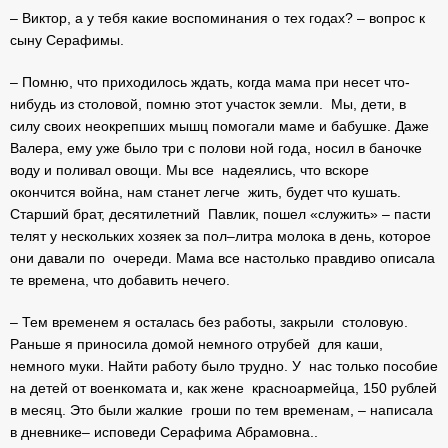
– Виктор, а у тебя какие воспоминания о тех годах? – вопрос к
сыну Серафимы.
– Помню, что приходилось ждать, когда мама при несет что-
нибудь из столовой, помню этот участок земли. Мы, дети, в
силу своих неокрепших мышц помогали маме и бабушке. Даже
Валера, ему уже было три с полови ной года, носил в баночке
воду и поливал овощи. Мы все надеялись, что вскоре
окончится война, нам станет легче жить, будет что кушать.
Старший брат, десятилетний Павлик, пошел «служить» – пасти
телят у нескольких хозяек за пол–литра молока в день, которое
они давали по очереди. Мама все настолько правдиво описала
те времена, что добавить нечего.
– Тем временем я осталась без работы, закрыли столовую.
Раньше я приносила домой немного отрубей для каши,
немного муки. Найти работу было трудно. У нас только пособие
на детей от военкомата и, как жене красноармейца, 150 рублей
в месяц. Это были жалкие гроши по тем временам, – написала
в дневнике– исповеди Серафима Абрамовна..