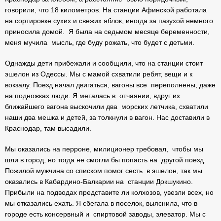
говорили, что 18 километров. На станции Афинской работала
на сортировке сухих и свежих яблок, иногда за пазухой немного
приносила домой. Я была на седьмом месяце беременности,
меня мучила мысль, где буду рожать, что будет с детьми.
Однажды дети прибежали и сообщили, что на станции стоит
эшелон из Одессы. Мы с мамой схватили ребят, вещи и к
вокзалу. Поезд начал двигаться, вагоны все переполнены, даже
на подножках люди. Я металась в отчаянии, вдруг из
ближайшего вагона выскочили два морских летчика, схватили
наши два мешка и детей, за толкнули в вагон. Нас доставили в
Краснодар, там высадили.
Мы оказались на перроне, милиционер требовал, чтобы мы
шли в город, но тогда не смогли бы попасть на другой поезд.
Пожилой мужчина со списком помог сесть в эшелон, так мы
оказались в Кабардино-Балкарии на станции Докшукино.
Прибыли на подводах представите ли колхозов, увезли всех, но
мы отказались ехать. Я сбегала в поселок, выяснила, что в
городе есть консервный и спиртовой заводы, элеватор. Мы с