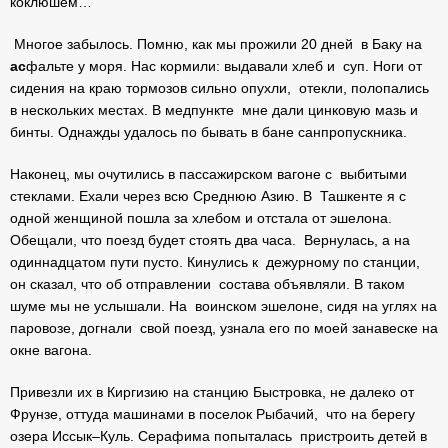
коклюшем…
Многое забылось. Помню, как мы прожили 20 дней в Баку на
ас
фальте у моря. Нас кормили: выдавали хлеб и суп. Ноги от
сидения на краю тормозов сильно опухли, отекли, полопались
в нескольких местах. В медпункте мне дали цинковую мазь и
бинты. Однажды удалось по бывать в бане санпропускника.
Наконец, мы очутились в пассажирском вагоне с выбитыми
стеклами. Ехали через всю Среднюю Азию. В Ташкенте я с
одной женщиной пошла за хлебом и отстала от эшелона.
Обещали, что поезд будет стоять два часа. Вернулась, а на
одиннадцатом пути пусто. Кинулись к дежурному по станции,
он сказал, что об отправлении состава объявляли. В таком
шуме мы не услышали. На воинском эшелоне, сидя на углях на
паровозе, догнали свой поезд, узнала его по моей занавеске на
окне вагона.
Привезли их в Киргизию на станцию Быстровка, не далеко от
Фрунзе, оттуда машинами в поселок Рыбачий, что на берегу
озера Иссык–Куль. Серафима попыталась пристроить детей в