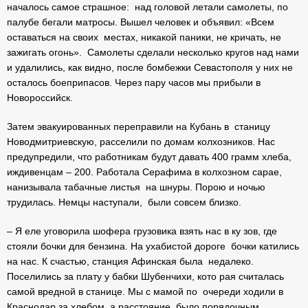
началось самое страшное: над головой летали самолеты, по
палубе бегали матросы. Вышел человек и объявил: «Всем
оставаться на своих местах, никакой паники, не кричать, не
зажигать огонь». Самолеты сделали несколько кругов над нами
и удалились, как видно, после бомбежки Севастополя у них не
осталось боеприпасов. Через пару часов мы прибыли в
Новороссийск.
Затем эвакуированных переправили на Кубань в станицу
Новодмитриевскую, расселили по домам колхозников. Нас
предупредили, что работникам будут давать 400 грамм хлеба,
иждивенцам – 200. Работала Серафима в колхозном сарае,
нанизывала табачные листья на шнуры. Порою и ночью
трудилась. Немцы наступали, были совсем близко.
– Я еле уговорила шофера грузовика взять нас в ку зов, где
стояли бочки для бензина. На ухабистой дороге бочки катились
на нас. К счастью, станция Афинская была недалеко.
Поселились за плату у бабки Шубенчихи, кото рая считалась
самой вредной в станице. Мы с мамой по очереди ходили в
Краснодар за хлебом, а расстояние было порядочным,