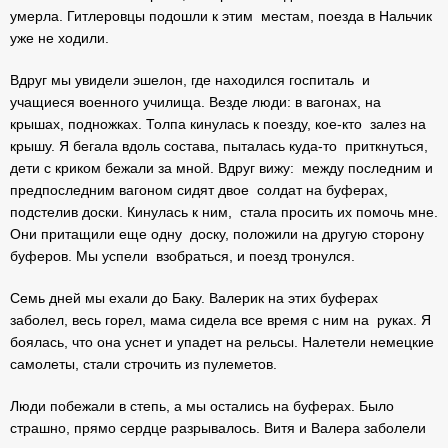
умерла. Гитлеровцы подошли к этим местам, поезда в Нальчик
уже не ходили.
Вдруг мы увидели эшелон, где находился госпиталь и
учащиеся военного училища. Везде люди: в вагонах, на
крышах, подножках. Толпа кинулась к поезду, кое-кто залез на
крышу. Я бегала вдоль состава, пыталась куда-то приткнуться,
дети с криком бежали за мной. Вдруг вижу: между последним и
предпоследним вагоном сидят двое солдат на буферах,
подстелив доски. Кинулась к ним, стала просить их помочь мне.
Они притащили еще одну доску, положили на другую сторону
буферов. Мы успели взобраться, и поезд тронулся.
Семь дней мы ехали до Баку. Валерик на этих буферах
заболел, весь горел, мама сидела все время с ним на руках. Я
боялась, что она уснет и упадет на рельсы. Налетели немецкие
самолеты, стали строчить из пулеметов.
Люди побежали в степь, а мы остались на буферах. Было
страшно, прямо сердце разрывалось. Витя и Валера заболели