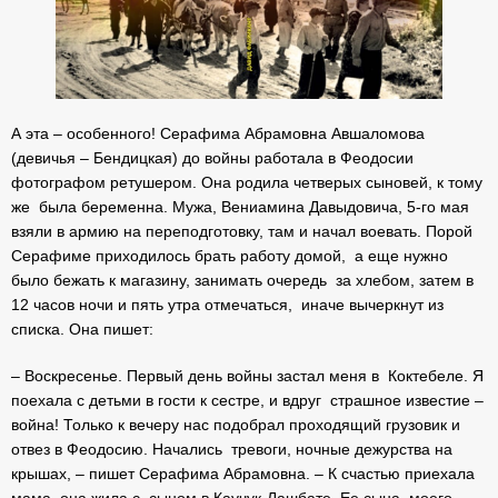
А эта – особенного! Серафима Абрамовна Авшаломова
(девичья – Бендицкая) до войны работала в Феодосии
фотографом ретушером. Она родила четверых сыновей, к тому
же была беременна. Мужа, Вениамина Давыдовича, 5-го мая
взяли в армию на переподготовку, там и начал воевать. Порой
Серафиме приходилось брать работу домой, а еще нужно
было бежать к магазину, занимать очередь за хлебом, затем в
12 часов ночи и пять утра отмечаться, иначе вычеркнут из
списка. Она пишет:
– Воскресенье. Первый день войны застал меня в Коктебеле. Я
поехала с детьми в гости к сестре, и вдруг страшное известие –
война! Только к вечеру нас подобрал проходящий грузовик и
отвез в Феодосию. Начались тревоги, ночные дежурства на
крышах, – пишет Серафима Абрамовна. – К счастью приехала