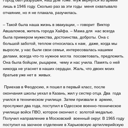
Город был разрушен, наш дом тоже. Муж вернулся из армии
лишь в 1946 году. Сколько раз за эти годы меня охватывало
отчаяние, но я не плакала, разучилась.
– Такой была наша жизнь в эвакуации, – говорит Виктор
Авшаломов, житель города Хайфа. – Мама для нас всегда
была примером мужества, достоинства, доброты. Она с
большой заботой, теплом относилась к нам, даже, когда мы
выросли, у нас были свои семьи, интересовалась нашими
делами, всегда что-то нужное могла посоветовать, предложить.
Она была бойцом, рыцарем, чему и нас учила. Память о ней
никогда не угаснет в наших сердцах. Жаль, что двоих моих
братьев уже нет в живых.
Приехав в Феодосию, я пошел в первый класс, после
окончания школы уехал в Казань, жил у сестер отца. Два года
учился в техническом училище. Затем призвали в армию,
прослужил два года, поступил в Одесское военно-техническое
училище войск ПВО, которое окончил с золотой медалью.
Получил направление в Московский военный округ. В 1965 году
поступил на заочное отделение в Харьковскую артиллерийскую