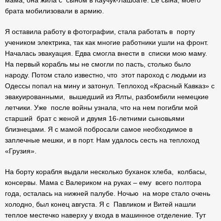
мама, она жила с сыном в Каучук-Лашбате. Ее сына, моего
брата мобилизовали в армию.
Я оставила работу в фотографии, стала работать в порту
учеником электрика, так как многие работники ушли на фронт.
Началась эвакуация. Едва смогла внести в списки мою маму.
На первый корабль мы не смогли по пасть, столько было
народу. Потом стало известно, что этот пароход с людьми из
Одессы попал на мину и затонул. Теплоход «Красный Кавказ» с
эвакуированными, вышедший из Ялты, разбомбили немецкие
летчики. Уже после войны узнала, что на нем погибли мой
старший брат с женой и двумя 16-летними сыновьями
близнецами. Я с мамой побросали самое необходимое в
заплечные мешки, и в порт. Нам удалось сесть на теплоход
«Грузия».
На борту корабля выдали несколько буханок хлеба, колбасы,
консервы. Мама с Валериком на руках – ему всего полтора
года, осталась на нижней палубе. Ночью на море стало очень
холодно, был конец августа. Я с Павликом и Витей нашли
теплое местечко наверху у входа в машинное отделение. Тут