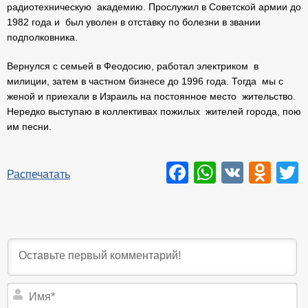
радиотехническую академию. Прослужил в Советской армии до
1982 года и был уволен в отставку по болезни в звании
подполковника.
Вернулся с семьей в Феодосию, работал электриком в
милиции, затем в частном бизнесе до 1996 года. Тогда мы с
женой и приехали в Израиль на постоянное место жительство.
Нередко выступаю в коллективах пожилых жителей города, пою
им песни.
Facebook
WhatsAp
VK
Odn
T
Распечатать
И