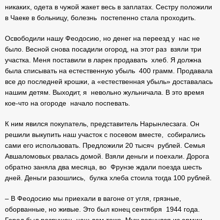
никаких, одета в чужой жакет весь в заплатах. Сестру положили
в Чаеке в больницу, болезнь постепенно стала проходить.
Освободили нашу Феодосию, но денег на переезд у нас не
было. Весной снова посадили огород, на этот раз взяли три
участка. Меня поставили в ларек продавать хлеб. Я должна
была списывать на естественную убыль 400 грамм. Продавала
все до последней крошки, а «естественная убыль» доставалась
нашим детям. Выходит, я невольно жульничала. В это время
кое-что на огороде начало поспевать.
К ним явился покупатель, представитель Нарынлесзага. Он
решили выкупить наш участок с посевом вместе, собирались
сами его использовать. Предложили 20 тысяч рублей. Семья
Авшаломовых рвалась домой. Взяли деньги и поехали. Дорога
обратно заняла два месяца, во Фрунзе ждали поезда шесть
дней. Деньги разошлись, булка хлеба стоила тогда 100 рублей.
– В Феодосию мы приехали в вагоне от угля, грязные,
оборванные, но живые. Это был конец сентября 1944 года.