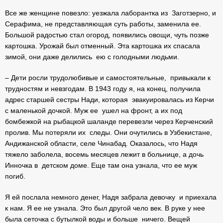
Все же женщине повезло: уезжала лаборантка из Заготзерно, и
Серафима, не представляющая суть работы, заменила ее.
Большой радостью стал огород, появились овощи, чуть позже
картошка. Урожай был отменный. Эта картошка их спасала
зимой, они даже делились ею с голодными людьми.
– Дети росли трудолюбивые и самостоятельные, привыкали к
трудностям и невзгодам. В 1943 году я, на конец, получила
адрес старшей сестры Нади, которая эвакуировалась из Керчи
с маленькой дочкой. Муж ее ушел на фронт, а их под
бомбежкой на рыбацкой шаланде перевезли через Керченский
пролив. Мы потеряли их следы. Они очутились в Узбекистане,
Андижанской области, селе Чинабад. Оказалось, что Надя
тяжело заболела, восемь месяцев лежит в больнице, а дочь
Инночка в детском доме. Еще там она узнала, что ее муж
погиб.
Я ей послала немного денег, Надя забрала девочку и приехала
к нам. Я ее не узнала. Это был другой чело век. В руке у нее
была сеточка с бутылкой воды и больше ничего. Вещей