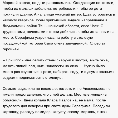
Морской вокзал, но дети раскашлялись. Ожидающие не хотели,
чтобы их малыши заболели, потребовали, чтобы ее дети
покинули здание. А на улице ужасный ветер. Едва устроились в
какой-то квартире. Всем прибывшим выдали направление в
Джумальский район Тянь-шаньской области, село Чаек. С
трудностями, ночевками в степи добились, чтобы их за везли на
место. Серафима устроилась на работу в столовую
посудомойкой, которая была очень запущенной. Слово за
героиней.
– Пришлось мне белить стены снаружи и внутри, мыть окна,
мазать глиной пол, шить занавески на окна… Нужно было
много раз спускаться к реке, набирать воду, и с двумя полными
ведрами подниматься в столовую.
Семьям выделили по восемь соток земли, но Авшоломовы не
имели представления, что с ней делать. Местные женщины
объяснили. Днем копала Клара Павлов на, ее мама, после
трудового дня вечером при свете луны Серафима. Посадили
картошку, рассаду помидор, капусту, свеклу, морковь, тыквы.