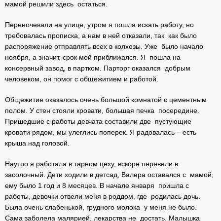
мамой решили здесь остаться.
Переночевали на улице, утром я пошла искать работу, но
требовалась прописка, а нам в ней отказали, так как было
распоряжение отправлять всех в колхозы. Уже было начало
ноября, а значит, срок мой приближался. Я пошла на
консервный завод, в партком. Парторг оказался добрым
человеком, он помог с общежитием и работой.
Общежитие оказалось очень большой комнатой с цементным
полом. У стен стояли кровати, большая печка посередине.
Пришедшие с работы девчата составили две пустующие
кровати рядом, мы улеглись поперек. Я радовалась – есть
крыша над головой.
Наутро я работала в тарном цеху, вскоре перевели в
засолочный. Дети ходили в детсад, Валера оставался с мамой,
ему было 1 год и 8 месяцев. В начале января пришла с
работы, девочки отвели меня в роддом, где родилась дочь.
Была очень слабенькой, грудного молока у меня не было.
Сама заболела малярией, лекарства не достать. Малышка