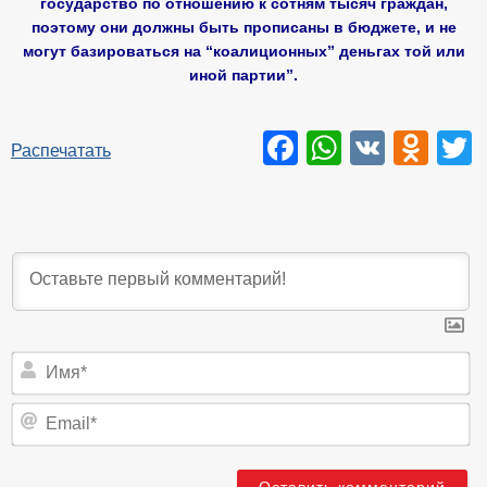
государство по отношению к сотням тысяч граждан,
поэтому они должны быть прописаны в бюджете, и не
могут базироваться на “коалиционных” деньгах той или
иной партии”.
Facebook
WhatsAp
VK
Odn
T
Распечатать
И
Em