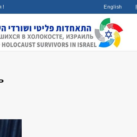
 !
English
ь