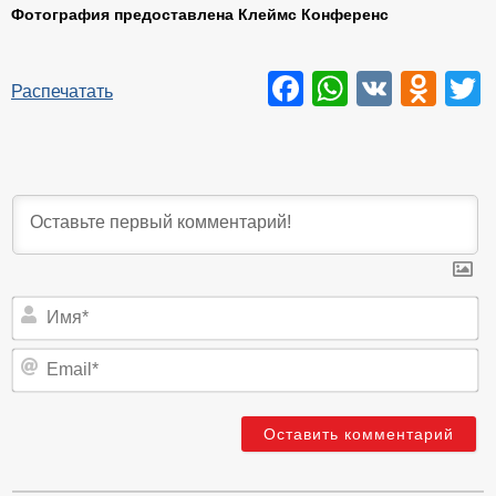
Фотография предоставлена Клеймс Конференс
Facebook
WhatsAp
VK
Odn
T
Распечатать
И
Em