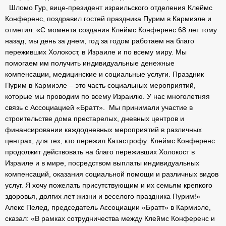
Шломо Гур, вице-президент израильского отделения Клеймс
Конференс, поздравил гостей праздника Пурим в Кармиэле и
отметил: «С момента создания Клеймс Конференс 68 лет тому
назад, мы день за днем, год за годом работаем на благо
переживших Холокост, в Израиле и по всему миру. Мы
помогаем им получить индивидуальные денежные
компенсации, медицинские и социальные услуги. Праздник
Пурим в Кармиэле – это часть социальных мероприятий,
которые мы проводим по всему Израилю. У нас многолетняя
связь с Ассоциацией «Братт». Мы принимали участие в
строительстве дома престарелых, дневных центров и
финансировании каждодневных мероприятий в различных
центрах, для тех, кто пережил Катастрофу. Клеймс Конференс
продолжит действовать на благо переживших Холокост в
Израиле и в мире, посредством выплаты индивидуальных
компенсаций, оказания социальной помощи и различных видов
услуг. Я хочу пожелать присутствующим и их семьям крепкого
здоровья, долгих лет жизни и веселого праздника Пурим!»
Алекс Пелед, председатель Ассоциации «Братт» в Кармиэле,
сказал: «
В рамках сотрудничества между Клеймс Конференс и