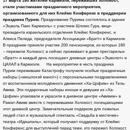
17 марта 180 жителей Кармиэля, переживших Холокост,
стали участниками праздничного мероприятия,
организованного для них Клеймс Конференс в преддверии
праздника Пурим.
Празднование Пурима состоялось в здании
«Эшколь Паис Кармиэль» с участием Шломо Гура, вице-
президента израильского отделения Клеймс Конференс, и
Алекса Пеледа, председателя Ассоциации «Братт» в Кармиэле.
В празднике приняли участие 200 пенсионеров, из которых 180
– пережили Холокост, а сейчас проживают в доме престарелых
«Братт» и каждый день посещают дневные центры «Эшколот» и
ЦАХАЛ в Кармиэле.
На мероприятии в честь праздника
Пурим пережившие Катастрофу получили особые праздничные
наборы («мишлохэй манот») с персональными поздравлениями
от воспитанников молодёжного движения «Ха-Цофим» из Тель-
Авива. Эти подарочные наборы юноши и девушки из «Ха-
Цофим» упаковали и украсили в дневном центре «Авивим» в
Рамат-Авиве вместе с пережившими Холокост, посещающими
этот дневной центр.
Замечательным подарком для пожилых
людей стал и музыкальный спектакль «Свадьба в местечке»
театра «Идишпиль», который получает поддержку от Клеймс
Конференс для выступлений перед теми, кто пережил Холокост.