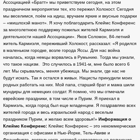
Ассоциацией «Братт» мы приветствуем сегодня, на этом
праздничном мероприятии тех, кто пережил Холокост. Сегодня
мы веселимся, поём на идиш, вручаем яркие и вкусные подарки
– «мишлохэй манот». Я хочу поблагодарить Клеймс Конференс
за многолетнюю поддержку пожилых жителей Кармиэля и
деятельности нашей Ассоциации».
Яков Соломон, 84-летний
житель Кармиэля, переживший Холокост, рассказал: «Я родился
в маленьком городке, возле города Яссы. Для нас война
началась, когда немцы ворвались в Румынию. Тогда мы узнали,
что такое нацизм. Это случилось в 1941-м, мне было всего 6
лет. Мы скрывались, меняя убежища. Мы знали, где нас не
будут искать. Так я остался в живых. Нацисты принудили моих
родных работать на них. Мой папа, старший брат и мама шили
мундиры для немецких солдат. Я помню, что мы отмечали
еврейские праздники, в том числе и Пурим. Я приехал в
Кармиэль, когда город был еще младенцем. Я поздравляю всех
жителей города и весь израильский народ с веселым
праздником Пурим, и желаю всем здоровья!»
Информация о
Клеймс Конференс:
Клеймс Конференс – это некоммерческая
организация с офисами в Нью-Йорке, Тель-Авиве и
Франкфурте, деятельность которой направлена на получение