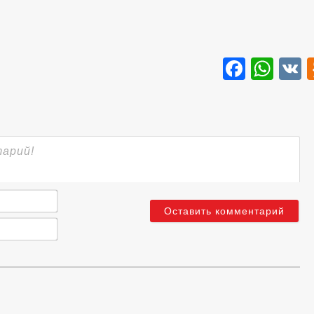
Faceb
Wha
Имя*
Email*