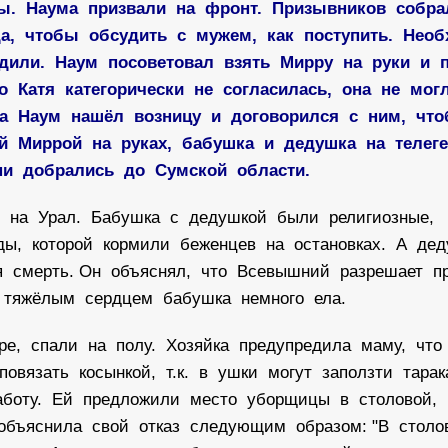
ы. Наума призвали на фронт. Призывников собра
а, чтобы обсудить с мужем, как поступить. Нео
одили. Наум посоветовал взять Мирру на руки и
то Катя категорически не согласилась, она не мог
гда Наум нашёл возницу и договорился с ним, чт
 Миррой на руках, бабушка и дедушка на телег
ни добрались до Сумской области.
и на Урал. Бабушка с дедушкой были религиозные,
ды, которой кормили беженцев на остановках. А де
ая смерть. Он объяснял, что Всевышний разрешает п
 тяжёлым сердцем бабушка немного ела.
ре, спали на полу. Хозяйка предупредила маму, что
повязать косынкой, т.к. в ушки могут заползти тара
аботу. Ей предложили место уборщицы в столовой,
 объяснила свой отказ следующим образом: "В стол