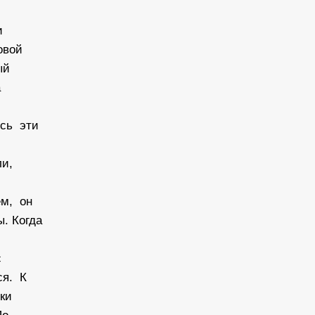
и
ловой
тый
а
ись эти
ли,
ем, он
ы. Когда
с
ся. К
шки