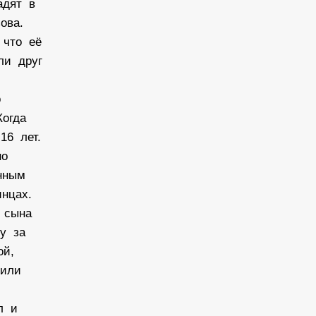
адят в
зова.
 что её
яли друг
о
Когда
16 лет.
но
енным
инцах.
а сына
зу за
ой,
сили
ел и