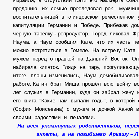
Израиля, в отсутствии Кати его насмерть сбил
преданию, их семью преследовал рок - мужчин
воспитательницей в клинцовском ремесленном 
капитуляции Германии и Победе. Прибежав д
чёрную тарелку - репродуктор. Город ликовал.
Наума, а Наум сообщил Кате, что их часть пе
можно встретиться в Гомеле. На встречу Катя
мужем перед отправкой на Дальний Восток. Они
набирала кипяток. Глядя на пару, прогуливаю
итоге, планы изменились, Наум демобилизовал
работе. Катин брат Миша прошёл всю войну в
лет служил в Германии, куда он забрал жену
его книга "Какие нам выпали годы", в которой
(София Моисеевна) с мужем и дочкой Ханой в
своими радостями и печалями.
На всех упомянутых родственников, пере
анкеты, а на погибшего Аркашу – 