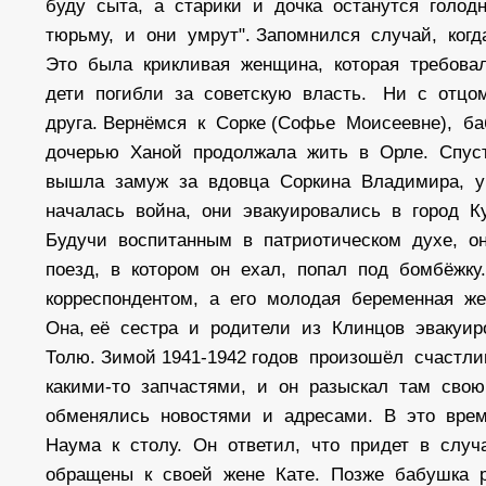
буду сыта, а старики и дочка останутся голо
тюрьму, и они умрут". Запомнился случай, ког
Это была крикливая женщина, которая требова
дети погибли за советскую власть. Ни с отцо
друга. Вернёмся к Сорке (Софье Моисеевне),
дочерью Ханой продолжала жить в Орле. Спус
вышла замуж за вдовца Соркина Владимира, у 
началась война, они эвакуировались в город К
Будучи воспитанным в патриотическом духе, о
поезд, в котором он ехал, попал под бомбёжк
корреспондентом, а его молодая беременная ж
Она, её сестра и родители из Клинцов эвакуи
Толю. Зимой 1941-1942 годов произошёл счастл
какими-то запчастями, и он разыскал там сво
обменялись новостями и адресами. В это вре
Наума к столу. Он ответил, что придет в слу
обращены к своей жене Кате. Позже бабушка р