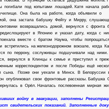
а повозка. В Кузнецке осталась дедушкина могила. 
ы погибали под копытами лошадей. Катя начала раб
училище. Она была на работе, когда объявили о
омой, она застала бабушку Фейгу и Мирру, слуша
 Фронтовики возвращались домой, вернулся с фронта 
редислоцируют в Японию и указал дату, когда с н
 поехала вместе с братом Наума, чтобы попрощатьс
 встретились на железнодорожном вокзале, когда К
щуся по перрону, сослуживцы подшучивали над ними
ся, вернулся в Клинцы к семье и приступил к пре
оенным корреспондентом и после Победы ещё неско
 и сына. Позже они уехали в Минск. В Белоруссии
 он опубликовал свои фронтовые рассказы. Бабушка 
ернулась в Орёл. Началась послевоенная мирная ж
живших войну в эвакуации, заполнены Регистра
Лист свидетельских показаний. Заполненные до