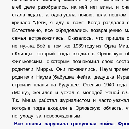
в её деле разобрались, на ней нет вины, и о
стала ждать, а одна ушла ночью, шла пешком 
кричала: "Дети, я иду к вам". Когда раздался
Естественно, все обрадовались возвращению м
семья встревожилась. Оказалось, что пришла 
не нужна. Всё в том же 1939 году из Орла Миш
г.Клинцы, который тогда входил в Орловскую 
Фильковским, с которым познакомил свою сест
родители Мирры. Они поженились, Наум привё
родители Наума (бабушка Фейга, дедушка Изр
строили планы на будущее. Осенью 1940 года
(Машу), женился и уехал с молодой женой в 
Т.к. Миша работал журналистом и часто уезжа
которые тогда входили в Орловскую область, 
по уходу за новорожденным.
Все планы нарушила грянувшая война. Фрон