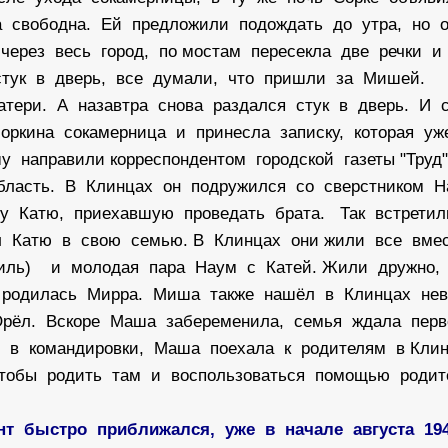
на свободна. Ей предложили подождать до утра, но 
через весь город, по мостам пересекла две речки и
 стук в дверь, все думали, что пришли за Мишей.
атери. А назавтра снова раздался стук в дверь. И 
соркина сокамерница и принесла записку, которая у
у направили корреспондентом городской газеты "Труд
область. В Клинцах он подружился со сверстником 
ру Катю, приехавшую проведать брата. Так встрети
л Катю в свою семью. В Клинцах они жили все вме
аиль) и молодая пара Наум с Катей. Жили дружно,
 родилась Мирра. Миша также нашёл в Клинцах не
Орёл. Вскоре Маша забеременила, семья ждала перв
л в командировки, Маша поехала к родителям в Кли
чтобы родить там и воспользоваться помощью роди
т быстро приближался, уже в начале августа 194