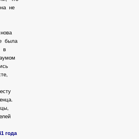
она не
снова
же была
" в
Наумом
лись
сте,
весту
енца.
нцы,
телей
1 года