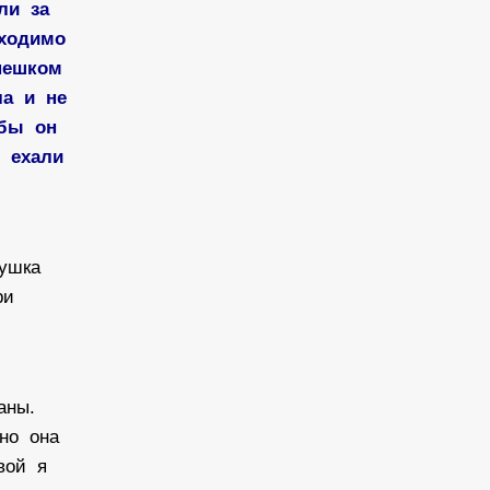
ли за
бходимо
 пешком
ла и не
обы он
е ехали
душка
ри
каны.
 но она
овой я