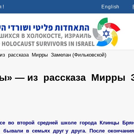
 !
English
из рассказа Мирры Замелан (Фильковской)
ы» — из рассказа Мирры З
се во второй средней школе города Клинцы Бря
бывали в семьях друг у друга. После окончани