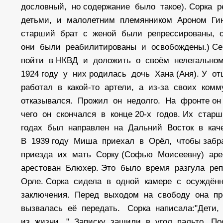
дословный, но содержание было такое). Сорка
детьми, и малолетним племянником Ароном Гинз
старший брат с женой были репрессированы, о
они были реабилитированы и освобождены.) Се
пойти в НКВД и доложить о своём нелегальном
1924 году у них родилась дочь Хана (Аня). У 
работал в какой-то артели, а из-за своих ком
отказывался. Прожил он недолго. На фронте он
чего он скончался в конце 20-х годов. Их ст
годах был направлен на Дальний Восток в кач
В 1939 году Миша приехал в Орёл, чтобы забр
приезда их мать Сорку (Софью Моисеевну) аре
арестован Блюхер. Это было время разгула реп
Орле. Сорка сидела в одной камере с осуждён
заключения. Перед выходом на свободу она пр
вызвалась её передать. Сорка написала:"Дети,
из жизни..." Записку зашили в угол пальто. П