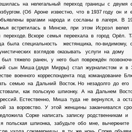
 решилась на нелегальный переход границы с двумя
бургом. (Об Ароне известно, что в 1937 году он и 
бъявлены врагами народа и сосланы в лагеря. В 19
мья встретилась в Минске, при этом Исроэл велел
 переходе. Вскоре семья переехала в город Орёл. 
отца была специальность жестянщика, по-видимому, 
мунистических взглядов оказывать услуги на дому
 был тяжело ранен, у него был повреждён позвоноч
арший сын Миша (дядя Мирры) стал журналистом и в 
естве военного корреспондента под командование Бл
ать семью на Дальний Восток. Но незадолго до его
стовали, как польскую шпионку. А на Дальнем Вос
рессий. Естественно, Миша туда не вернулся, а ос
ной за воровство. У этой женщины заканчивался ср
едложила Сорке написать записку родственникам и
 я польская шпионка, забудьте обо мне, вычеркните
осле ухода сокамерницы, в ту же ночь Сорке объяви