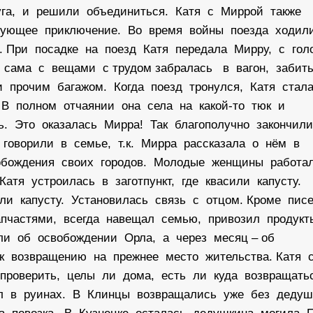
уга, и решили объединиться. Катя с Миррой также
лнующее приключение. Во время войны поезда ходил
. При посадке на поезд Катя передала Мирру, с го
а сама с вещами с трудом забралась в вагон, заби
и прочим багажом. Когда поезд тронулся, Катя стал
. В полном отчаянии она села на какой-то тюк и
сь. Это оказалась Мирра! Так благополучно закончил
 говорили в семье, т.к. Мирра рассказала о нём в
вобождения своих городов. Молодые женщины работа
атя устроилась в заготпункт, где квасили капусту.
ли капусту. Установилась связь с отцом. Кроме пис
пчастями, всегда навещал семью, привозил продукт
ли об освобождении Орла, а через месяц – об
 к возвращению на прежнее место жительства. Катя 
роверить, целы ли дома, есть ли куда возвращать
ыл в руинах. В Клинцы возвращались уже без деду