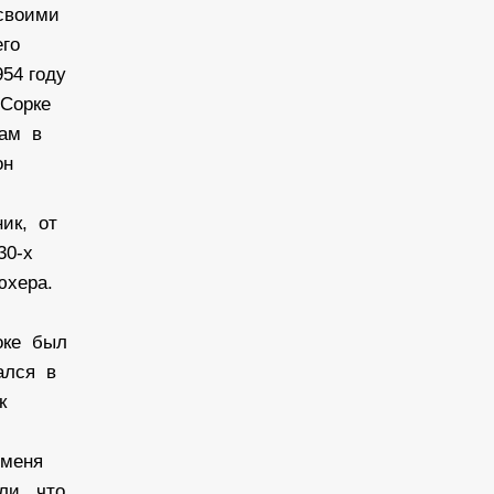
 своими
его
54 году
 Сорке
Там в
он
ник, от
30-х
юхера.
токе был
тался в
ок
 меня
ли, что