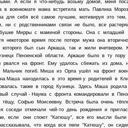
дными. А если я что-нибудь возьму домой, меня пос
да в военкомате мама встретила мать Павлика Моро
ла для себя всё самое лучшее, мотивируя это тем,
м, ни с родственниками связи не было, все растер
 бабушке Мирры с маминой стороны. Она с младшей
тя некоторое время после потери мужа она вторичн
которого был сын Аркаша, так и жили вчетвером. 
узнецк Пензенской области. Аркаше было в ту пору 
н рвался на фронт. Ему удалось сбежать из дома, 
у. Мальчик погиб. Миша из Орла ушёл на фронт во
ена Маша находилась в это время у родителей в Кл
ровалась также в город Кузнецк. Здесь Маша родил
ивый случай - Наума с фронта командировали в Пен
ю тёщу, Софью Моисеевну. Встреча была очень тёпл
мя соседи отмечали чей-то день рождения и пригла
чае, если они споют "Катюшу", все его мысли были
ассказывала, что когда все пели "Катюшу", он сид