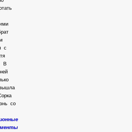
По
отать
ющими
брат
им
я с
атя
. В
жней
лько
 вышла
Сорка
изнь со
ционные
кументы