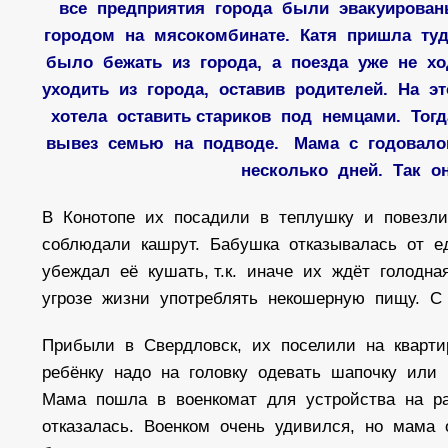
все предприятия города были эвакуирован
городом на мясокомбинате. Катя пришла туд
было бежать из города, а поезда уже не х
уходить из города, оставив родителей. На э
хотела оставить стариков под немцами. То
вывез семью на подводе. Мама с годовалой
несколько дней. Так о
В Конотопе их посадили в теплушку и повезл
соблюдали кашрут. Бабушка отказывалась от е
убеждал её кушать, т.к. иначе их ждёт голодн
угрозе жизни употреблять некошерную пищу. С
Прибыли в Свердловск, их поселили на кварти
ребёнку надо на головку одевать шапочку или 
Мама пошла в военкомат для устройства на р
отказалась. Военком очень удивился, но мама