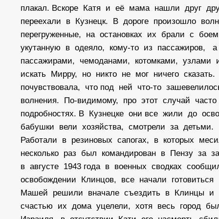
плакал. Вскоре Катя и её мама нашли друг др
переехали в Кузнецк. В дороге произошло во
перегруженные, на остановках их брали с боем
укутанную в одеяло, кому-то из пассажиров, 
пассажирами, чемоданами, котомками, узлами 
искать Мирру, но никто не мог ничего сказать
почувствовала, что под ней что-то зашевелило
волнения. По-видимому, про этот случай часто
подробностях. В Кузнецке они все жили до ос
бабушки вели хозяйства, смотрели за детьми. К
Работали в резиновых сапогах, в которых меси
несколько раз был командирован в Пензу за за
в августе 1943 года в военных сводках сообщи
освобождении Клинцов, все начали готовиться
Машей решили вначале съездить в Клинцы и п
счастью их дома уцелели, хотя весь город б