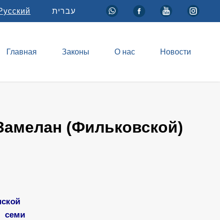
Русский
עברית
Главная
Законы
О нас
Новости
амелан (Фильковской)
нской
я семи