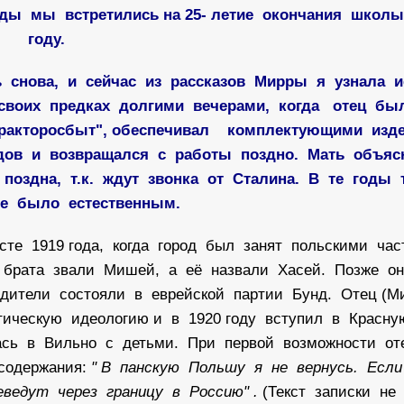
ды мы встретились на 25- летие окончания школы
году.
ь снова, и сейчас из рассказов Мирры я узнала 
 своих предках долгими вечерами, когда отец бы
Тракторосбыт", обеспечивал комплектующими из
дов и возвращался с работы поздно. Мать объя
поздна, т.к. ждут звонка от Сталина. В те годы 
е было естественным.
е 1919 года, когда город был занят польскими час
 брата звали Мишей, а её назвали Хасей. Позже о
одители состояли в еврейской партии Бунд. Отец (
ическую идеологию и в 1920 году вступил в Красн
ась в Вильно с детьми. При первой возможности о
содержания:
" В панскую Польшу я не вернусь. Есл
ведут через границу в Россию" .
(Текст записки не