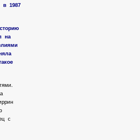
 в 1987
историю
л на
делиями
сняла
такое
тями.
на
Миррин
ую
тец с
и