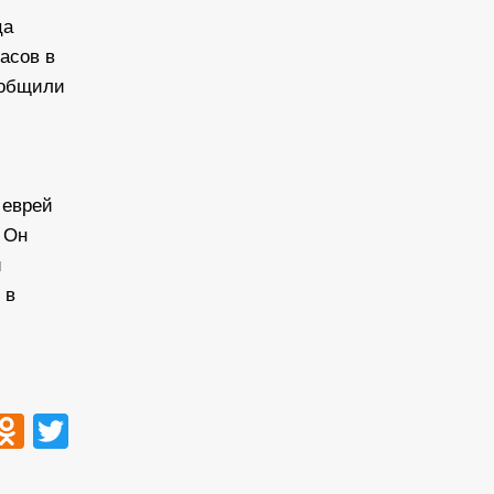
ца
асов в
ообщили
 еврей
 Он
й
 в
ook
tsApp
VK
Odnoklassniki
Twitter