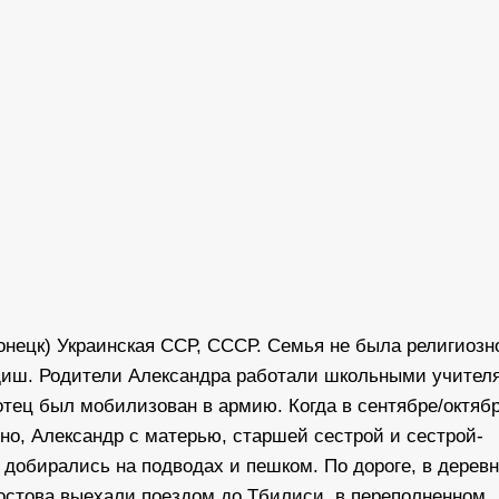
-Донецк) Украинская ССР, СССР. Семья не была религиозн
диш. Родители Александра работали школьными учител
отец был мобилизован в армию. Когда в сентябре/октяб
но, Александр с матерью, старшей сестрой и сестрой-
добирались на подводах и пешком. По дороге, в деревн
остова выехали поездом до Тбилиси, в переполненном