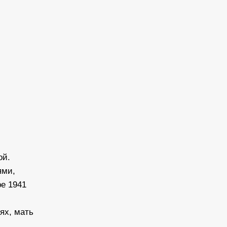
ой.
ями,
ре 1941
ях, мать