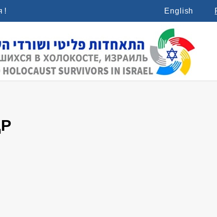
 !
English
ДР