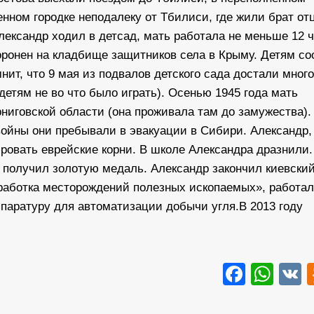
енном городке неподалеку от Тбилиси, где жили брат от
лександр ходил в детсад, мать работала не меньше 12 ч
хоронен на кладбище защитников села в Крыму. Детям с
нит, что 9 мая из подвалов детского сада достали много
детям не во что было играть). Осенью 1945 года мать
ниговской области (она проживала там до замужества).
войны они пребывали в эвакуации в Сибири. Александр,
ровать еврейские корни. В школе Александра дразнили.
не получил золотую медаль. Александр закончил киевски
работка месторождений полезных ископаемых», работал
ппаратуру для автоматизации добычи угля.В 2013 году
Faceb
Wha