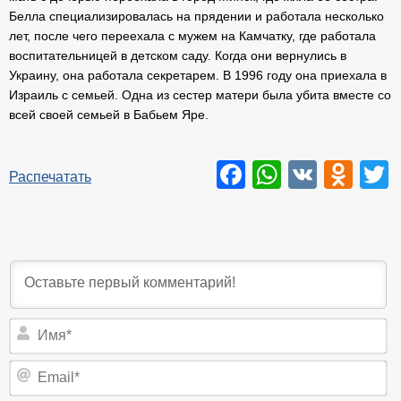
Белла специализировалась на прядении и работала несколько
лет, после чего переехала с мужем на Камчатку, где работала
воспитательницей в детском саду. Когда они вернулись в
Украину, она работала секретарем. В 1996 году она приехала в
Израиль с семьей. Одна из сестер матери была убита вместе со
всей своей семьей в Бабьем Яре.
Facebook
WhatsAp
VK
Odn
T
Распечатать
И
Em