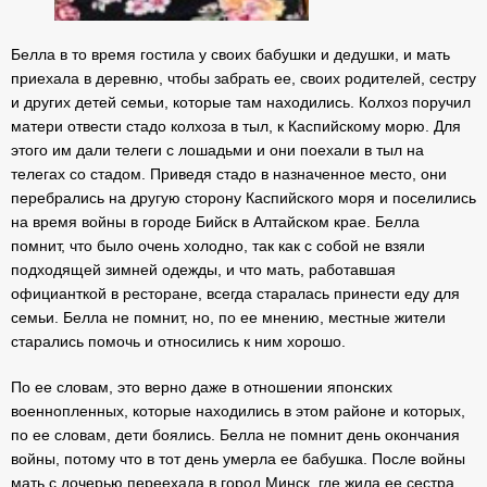
Белла в то время гостила у своих бабушки и дедушки, и мать
приехала в деревню, чтобы забрать ее, своих родителей, сестру
и других детей семьи, которые там находились. Колхоз поручил
матери отвести стадо колхоза в тыл, к Каспийскому морю. Для
этого им дали телеги с лошадьми и они поехали в тыл на
телегах со стадом. Приведя стадо в назначенное место, они
перебрались на другую сторону Каспийского моря и поселились
на время войны в городе Бийск в Алтайском крае. Белла
помнит, что было очень холодно, так как с собой не взяли
подходящей зимней одежды, и что мать, работавшая
официанткой в ресторане, всегда старалась принести еду для
семьи. Белла не помнит, но, по ее мнению, местные жители
старались помочь и относились к ним хорошо.
По ее словам, это верно даже в отношении японских
военнопленных, которые находились в этом районе и которых,
по ее словам, дети боялись. Белла не помнит день окончания
войны, потому что в тот день умерла ее бабушка. После войны
мать с дочерью переехала в город Минск, где жила ее сестра.