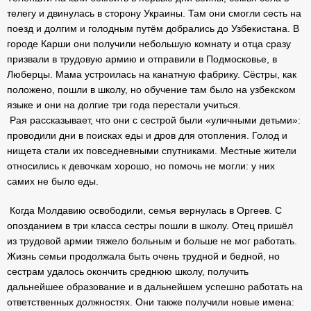
телегу и двинулась в сторону Украины. Там они смогли сесть на
поезд и долгим и голодным путём добрались до Узбекистана. В
городе Карши они получили небольшую комнату и отца сразу
призвали в трудовую армию и отправили в Подмосковье, в
Люберцы. Мама устроилась на канатную фабрику. Сёстры, как
положено, пошли в школу, но обучение там было на узбекском
языке и они на долгие три года перестали учиться.
Рая рассказывает, что они с сестрой были «уличными детьми»:
проводили дни в поисках еды и дров для отопления. Голод и
нищета стали их повседневными спутниками. Местные жители
относились к девочкам хорошо, но помочь не могли: у них
самих не было еды.
Когда Молдавию освободили, семья вернулась в Оргеев. С
опозданием в три класса сестры пошли в школу. Отец пришёл
из трудовой армии тяжело больным и больше не мог работать.
Жизнь семьи продолжала быть очень трудной и бедной, но
сестрам удалось окончить среднюю школу, получить
дальнейшее образование и в дальнейшем успешно работать на
ответственных должностях. Они также получили новые имена: