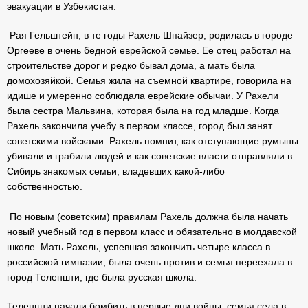
эвакуации в Узбекистан.
Рая Гельштейн, в те годы Рахель Шпайзер, родилась в городе
Оргееве в очень бедной еврейской семье. Ее отец работал на
строительстве дорог и редко бывал дома, а мать была
домохозяйкой. Семья жила на съемной квартире, говорила на
идише и умеренно соблюдала еврейские обычаи. У Рахели
была сестра Мальвина, которая была на год младше. Когда
Рахель закончила учебу в первом классе, город был занят
советскими войсками. Рахель помнит, как отступающие румыны
убивали и грабили людей и как советские власти отправляли в
Сибирь знакомых семьи, владевших какой-либо
собственностью.
По новым (советским) правилам Рахель должна была начать
новый учебный год в первом класс и обязательно в молдавской
школе. Мать Рахель, успевшая закончить четыре класса в
российской гимназии, была очень против и семья переехала в
город Теленшти, где была русская школа.
Теленшти начали бомбить в первые дни войны, семья села в