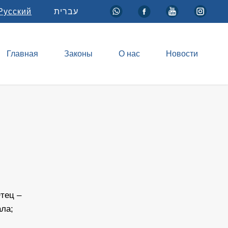
Русский
עברית
Главная
Законы
О нас
Новости
тец –
ла;