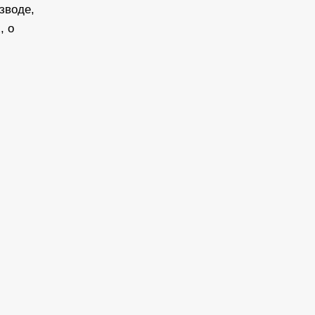
зводе,
, о