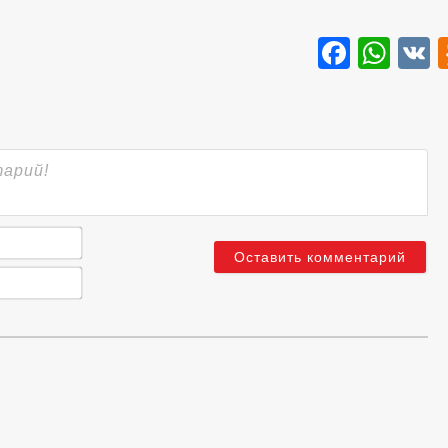
Faceb
Wha
Имя*
Email*