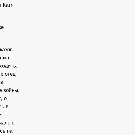
я Катя
ке
сказов
ушка
ходить,
л; отец
 в
е войны,
, о
сь в
и
чало с
сь на