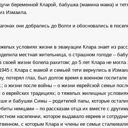
удучи беременной Кларой, бабушка (мамина мама) и тет
 из Измаила.
вагонах они добрались до Волги и обосновались в посел
тяжелых условиях жизни в эвакуации Клара знает из рас
ыделила местная жительница, о страшном голоде – баб
 своей жизни болела рахитом; до 5 лет Клара не могла 
 1945 г. Клара с мамой и семьей тети вернулись в Измаи
у, потерял глаз, был долгое время в военном госпитале
.; о жизни после войны – о жизни еврейской семьи посл
и о еврейских традициях; о тяжелых жилищных условиях
йше и бабушки Симы – родителей папы, которые остали
убиты немцами – по рассказам отца их вместе с другим
стном населении, которое выдавало евреев и сотрудни
твенном, с которым Клара и члены ее семьи сталкивали