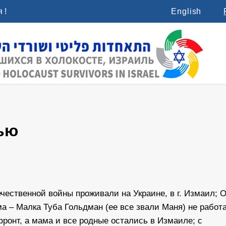
 !
English
ью
чественной войны проживали на Украине, в г. Измаил; О
 – Малка Туба Гольдман (ее все звали Маня) не работа
фронт, а мама и все родные остались в Измаиле; с