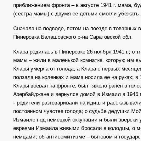
приближением фронта – в августе 1941 г. мама, б
(сестра мамы) с двумя ее детьми смогли убежать
Сначала на подводе, потом на поезде в товарных 
Пинеровка Балашовского р-на Саратовской обл.
Клара родилась в Пинеровке 26 ноября 1941 г.; о 
мамы – жили в маленькой комнатке, которую им в
Клары умерла от голода, а Клара с первых месяцев
ползала на коленках и мама носила ее на руках; в
Клары воевал на фронте, был тяжело ранен в голов
Азербайджане и вернулся домой в Измаил в 1946 г
- родители разговаривали на идиш и рассказывал
постоянном чувстве голода; о судьбе дедушки Мо
Измаиле под немецкой оккупации и были зверски 
евреями Измаила живыми бросали в колодцы, о ме
немцами; об антисемитизме – бытовом и государс