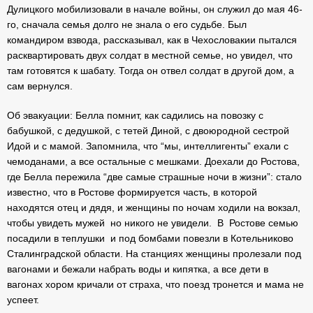
Дулицкого мобилизовали в начале войны, он служил до мая 46-
го, сначала семья долго не знала о его судьбе. Был
командиром взвода, рассказывал, как в Чехословакии пытался
расквартировать двух солдат в местной семье, но увидел, что
там готовятся к шабату. Тогда он отвел солдат в другой дом, а
сам вернулся.
Об эвакуации: Белла помнит, как садились на повозку с
бабушкой, с дедушкой, с тетей Диной, с двоюродной сестрой
Идой и с мамой. Запомнила, что “мы, интеллигенты” ехали с
чемоданами, а все остальные с мешками. Доехали до Ростова,
где Белла пережила “две самые страшные ночи в жизни”: стало
известно, что в Ростове формируется часть, в которой
находятся отец и дядя, и женщины по ночам ходили на вокзал,
чтобы увидеть мужей но никого не увидели. В Ростове семью
посадили в теплушки и под бомбами повезли в Котельниково
Сталинградской области. На станциях женщины пролезали под
вагонами и бежали набрать воды и кипятка, а все дети в
вагонах хором кричали от страха, что поезд тронется и мама не
успеет.