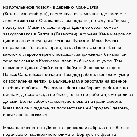
Из Котельников повезли в деревню Край-Балка
(Котельниковский р-н), состоящую из землянок, где вместе с
людьми жил скот. Оставались там недолго, потому что “немец
подступал”. Мамин старший брат Давид со своей семьей
эвакуировался в Балхаш (Казахстан), его жена Хана умерла от
цинги и он остался один с сыном Шуриком. Мама Беллы
отправилась “спасать” брата, взяла Беллу с собой. Нашли
какого-то старого еврея с повозкой, запряженной быками, он
тоже вез семью в Казахстан, править быками не умел. Тем
временем Дина с Идой и дед с бабушкой поехали в город
Вольск Саратовской области. Там дед работал конюхом, умер
от воспаления легких. В Балхаше мама работала на военной
швейной фабрике. Все жили в большом бараке, работали по
сменам, детского сада не было, те, кто не работал, смотрели за
детьми. Белла заболела малярией, была на грани смерти.
Мама пошла к гадалке, та посоветовала ей “продать” девочку,
иначе она не выживет.
Мама написала тете Дине, та приехала и забрала ее в Вольск,
подальше от малярийного климата. Вернулся с фронта