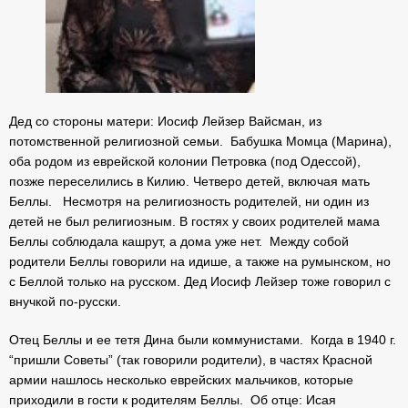
Дед со стороны матери: Иосиф Лейзер Вайсман, из
потомственной религиозной семьи. Бабушка Момца (Марина),
оба родом из еврейской колонии Петровка (под Одессой),
позже переселились в Килию. Четверо детей, включая мать
Беллы. Несмотря на религиозность родителей, ни один из
детей не был религиозным. В гостях у своих родителей мама
Беллы соблюдала кашрут, а дома уже нет. Между собой
родители Беллы говорили на идише, а также на румынском, но
с Беллой только на русском. Дед Иосиф Лейзер тоже говорил с
внучкой по-русски.
Отец Беллы и ее тетя Дина были коммунистами. Когда в 1940 г.
“пришли Советы” (так говорили родители), в частях Красной
армии нашлось несколько еврейских мальчиков, которые
приходили в гости к родителям Беллы. Об отце: Исая