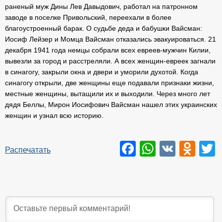
раненый муж Дины Лев Давыдович, работал на патронном
заводе в поселке Привольский, переехали в более
благоустроенный барак. О судьбе деда и бабушки Вайсман:
Иосиф Лейзер и Момца Вайсман отказались эвакуироваться. 21
декабря 1941 года немцы собрали всех евреев-мужчин Килии,
вывезли за город и расстреляли. А всех женщин-евреек загнали
в синагогу, закрыли окна и двери и уморили духотой. Когда
синагогу открыли, две женщины еще подавали признаки жизни,
местные женщины, вытащили их и выходили. Через много лет
дядя Беллы, Мирон Иосифович Вайсман нашел этих украинских
женщин и узнал всю историю.
Facebook
WhatsAp
VK
Odn
T
Распечатать