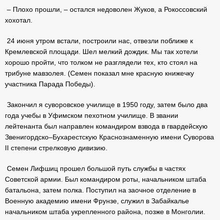
– Плохо прошли, – остался недоволен Жуков, а Рокоссовский
хохотал.
24 июня утром встали, построили нас, отвезли поближе к
Кремлевской площади. Шел мелкий дождик. Мы так хотели
хорошо пройти, что толком не разглядели тех, кто стоял на
трибуне мавзолея. (Семен показал мне красную книжечку
участника Парада Победы).
Закончил я суворовское училище в 1950 году, затем было два
года учебы в Уфимском пехотном училище. В звании
лейтенанта был направлен командиром взвода в гвардейскую
Звенигордско–Бухарестскую Краснознаменную имени Суворова
II степени стрелковую дивизию.
Семен Лифшиц прошел большой путь службы в частях
Советской армии. Был командиром роты, начальником штаба
батальона, затем полка. Поступил на заочное отделение в
Военную академию имени Фрунзе, служил в Забайкалье
начальником штаба укрепленного района, позже в Монголии.