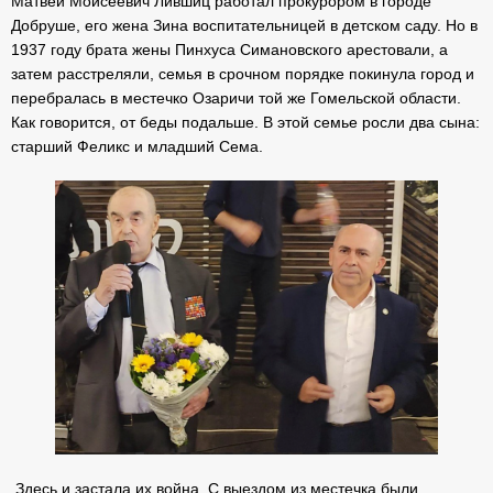
Матвей Моисеевич Лившиц работал прокурором в городе
Добруше, его жена Зина воспитательницей в детском саду. Но в
1937 году брата жены Пинхуса Симановского арестовали, а
затем расстреляли, семья в срочном порядке покинула город и
перебралась в местечко Озаричи той же Гомельской области.
Как говорится, от беды подальше. В этой семье росли два сына:
старший Феликс и младший Сема.
Здесь и застала их война. С выездом из местечка были