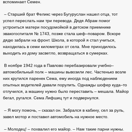
вспоминает Семен.
– Старший брат Феликс через Бугуруслан нашел отца, тот
успел переслать нам три перевода. Дядя Абрам помог
устроиться матери посудомойкой в детском приемнике
эвакогоспиталя № 1743, позже стала шеф–поваром. Вскоре
дядю забрали на фронт. Школа, в которой я стал учиться,
находилась в семи километрах от села. Мне приходилось
выходить из дому засветло, возвращаться в сумерках.
В ноябре 1942 года в Павлово перебазировали учебно–
автомобильный полк – машины вывозили лес. Частенько возле
них крутился паренек Сема, ему иногда под наблюдением
опытных водителей давали порулить. Однажды шофер куда–то
отлучился, а машину нужно было переставить – мешала. Майор
бегал, ругался. Сема Лифшиц тут и подвернулся.
– Я могу помочь, – сказал он. Забрался в кабину, сел за руль,
завел мотор и поставил автомобиль на нужное место.
– Молодец! – похвалил его майор. – Нам такие парни нужны.