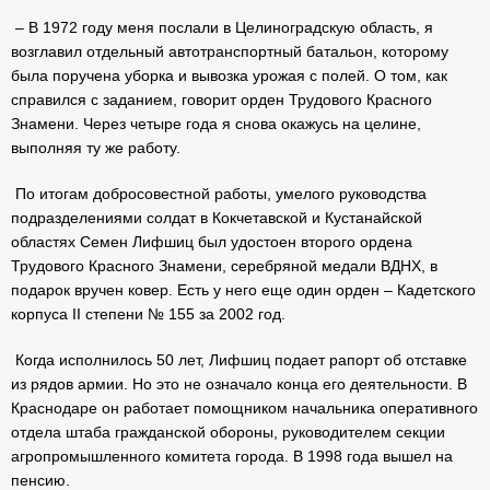
– В 1972 году меня послали в Целиноградскую область, я
возглавил отдельный автотранспортный батальон, которому
была поручена уборка и вывозка урожая с полей. О том, как
справился с заданием, говорит орден Трудового Красного
Знамени. Через четыре года я снова окажусь на целине,
выполняя ту же работу.
По итогам добросовестной работы, умелого руководства
подразделениями солдат в Кокчетавской и Кустанайской
областях Семен Лифшиц был удостоен второго ордена
Трудового Красного Знамени, серебряной медали ВДНХ, в
подарок вручен ковер. Есть у него еще один орден – Кадетского
корпуса II степени № 155 за 2002 год.
Когда исполнилось 50 лет, Лифшиц подает рапорт об отставке
из рядов армии. Но это не означало конца его деятельности. В
Краснодаре он работает помощником начальника оперативного
отдела штаба гражданской обороны, руководителем секции
агропромышленного комитета города. В 1998 года вышел на
пенсию.