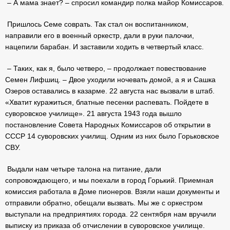
– А мама знает? – спросил командир полка майор Комиссаров.
Пришлось Семе соврать. Так стал он воспитанником,
направили его в военный оркестр, дали в руки палочки,
нацепили барабан. И заставили ходить в четвертый класс.
– Таких, как я, было четверо, – продолжает повествование
Семен Лифшиц. – Двое уходили ночевать домой, а я и Сашка
Озеров оставались в казарме. 22 августа нас вызвали в штаб.
«Хватит куражиться, блатные песенки распевать. Пойдете в
суворовское училище». 21 августа 1943 года вышло
постановление Совета Народных Комиссаров об открытии в
СССР 14 суворовских училищ. Одним из них было Горьковское
СВУ.
Выдали нам четыре талона на питание, дали
сопровождающего, и мы поехали в город Горький. Приемная
комиссия работала в Доме пионеров. Взяли наши документы и
отправили обратно, обещали вызвать. Мы же с оркестром
выступали на предприятиях города. 22 сентября нам вручили
выписку из приказа об отчислении в суворовское училище.