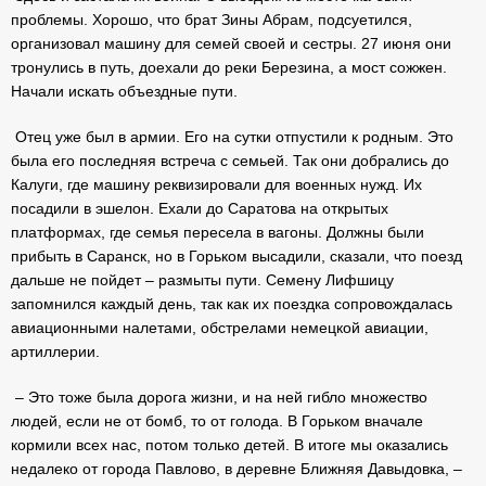
проблемы. Хорошо, что брат Зины Абрам, подсуетился,
организовал машину для семей своей и сестры. 27 июня они
тронулись в путь, доехали до реки Березина, а мост сожжен.
Начали искать объездные пути.
Отец уже был в армии. Его на сутки отпустили к родным. Это
была его последняя встреча с семьей. Так они добрались до
Калуги, где машину реквизировали для военных нужд. Их
посадили в эшелон. Ехали до Саратова на открытых
платформах, где семья пересела в вагоны. Должны были
прибыть в Саранск, но в Горьком высадили, сказали, что поезд
дальше не пойдет – размыты пути. Семену Лифшицу
запомнился каждый день, так как их поездка сопровождалась
авиационными налетами, обстрелами немецкой авиации,
артиллерии.
– Это тоже была дорога жизни, и на ней гибло множество
людей, если не от бомб, то от голода. В Горьком вначале
кормили всех нас, потом только детей. В итоге мы оказались
недалеко от города Павлово, в деревне Ближняя Давыдовка, –