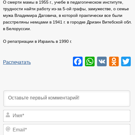
О смерти мамы в 1955 г., учебе в педагогическом институте,
трудности найти работу из-за 5-ой графы, замужестве, о семье
мужа Владимира Даговича, в которой практически все были
расстреляны немцами в 1941 г. в городке Дризин Витебской обл.
в Белоруссии.
О репатриации в Израиль в 1990 г.
Facebook
WhatsAp
VK
Odn
T
Распечатать
И
Em