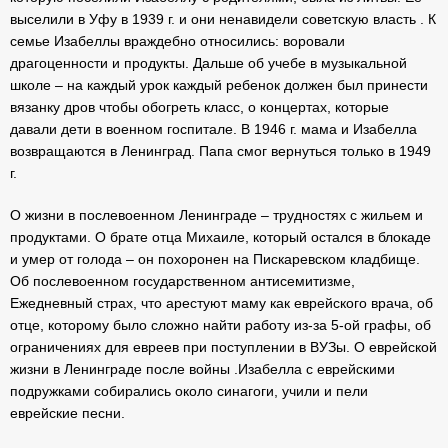
выселили в Уфу в 1939 г. и они ненавидели советскую власть . К
семье Изабеллы враждебно относились: воровали
драгоценности и продукты. Дальше об учебе в музыкальной
школе – на каждый урок каждый ребенок должен был принести
вязанку дров чтобы обогреть класс, о концертах, которые
давали дети в военном госпитале. В 1946 г. мама и Изабелла
возвращаются в Ленинград. Папа смог вернуться только в 1949
г.
О жизни в послевоенном Ленинграде – трудностях с жильем и
продуктами. О брате отца Михаиле, который остался в блокаде
и умер от голода – он похоронен на Пискаревском кладбище.
Об послевоенном государственном антисемитизме,
Ежедневный страх, что арестуют маму как еврейского врача, об
отце, которому было сложно найти работу из-за 5-ой графы, об
ограничениях для евреев при поступлении в ВУЗы. О еврейской
жизни в Ленинграде после войны .Изабелла с еврейскими
подружками собирались около синагоги, учили и пели
еврейские песни.