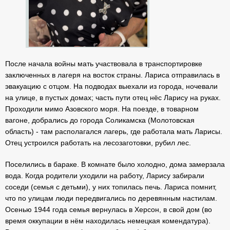
После начала войны мать участвовала в транспортировке
заключенных в лагеря на восток страны. Лариса отправилась в
эвакуацию с отцом. На подводах выехали из города, ночевали
на улице, в пустых домах; часть пути отец нёс Ларису на руках.
Проходили мимо Азовского моря. На поезде, в товарном
вагоне, добрались до города Соликамска (Молотовская
область) - там располагался лагерь, где работала мать Ларисы.
Отец устроился работать на лесозаготовки, рубил лес.
Поселились в бараке. В комнате было холодно, дома замерзала
вода. Когда родители уходили на работу, Ларису забирали
соседи (семья с детьми), у них топилась печь. Лариса помнит,
что по улицам люди передвигались по деревянным настилам.
Осенью 1944 года семья вернулась в Херсон, в свой дом (во
время оккупации в нём находилась немецкая комендатура).