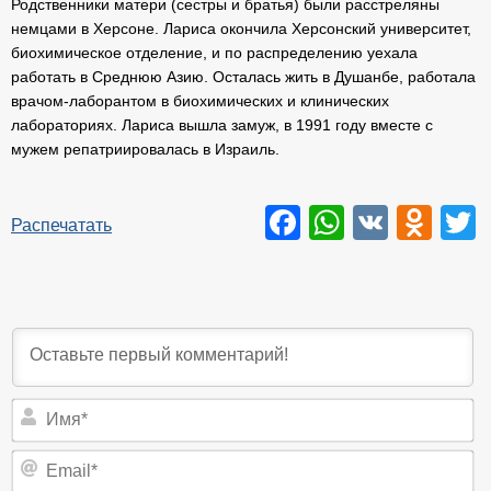
Родственники матери (сестры и братья) были расстреляны
немцами в Херсоне. Лариса окончила Херсонский университет,
биохимическое отделение, и по распределению уехала
работать в Среднюю Азию. Осталась жить в Душанбе, работала
врачом-лаборантом в биохимических и клинических
лабораториях. Лариса вышла замуж, в 1991 году вместе с
мужем репатриировалась в Израиль.
Facebook
WhatsAp
VK
Odn
T
Распечатать
И
Em