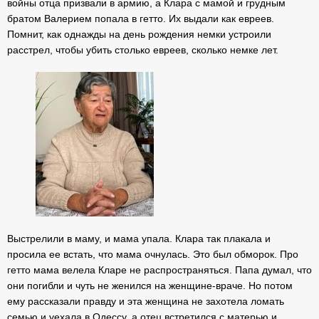
войны отца призвали в армию, а Клара с мамой и грудным
братом Валерием попала в гетто. Их выдали как евреев.
Помнит, как однажды на день рождения немки устроили
расстрел, чтобы убить столько евреев, сколько немке лет.
Выстрелили в маму, и мама упала. Клара так плакала и
просила ее встать, что мама очнулась. Это был обморок. Про
гетто мама велела Кларе не распространяться. Папа думал, что
они погибли и чуть не женился на женщине-враче. Но потом
ему рассказали правду и эта женщина не захотела ломать
семью и уехала в Одессу, а отец встретился с матерью и