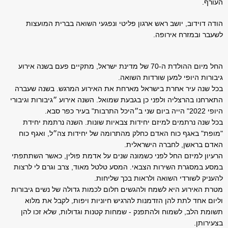
העורף.
הודה דוידוב, יושב ראש ארגון פליטי ונפגעי השואה בברית המועצות
לשעבר ובמזרח אירופה.
החל מיום ההולדת ה-70 של מדינת ישראל, מתקיים פעם בשנה אירוע
גיבורות היופי למען שורדות השואה.
בכל שנה עיר אחרת בישראל מארחת את האירוע המרגש. בשנה שעברה
התארחנו בהרצליה ולפני כן בגבעת שמואל. השנה אירוע ״גיבורות וגיבורי
היופי 2022" הייה ביום שני ב״היכל התרבות" בעיר כפר סבא.
בכל שנה נרתמים למיזם יחידות צבאיות שונות. השנה נרתמת יחידת
"מופת" באגף כוח האדם כחלק מהתרומה של יחידות צה״ל, ואגף כוח
האדם בראשן, לחברה הישראלית.
הרעיון למיזם החל לפני כשמונה שנים על אדמת פולין, כאשר השתתפתי
במסע במסגרת השירות הצבאי. המסע טלטל מאוד, צרב וגרם לי לרצות
להעניק לשורדי השואה ולראות בכך שליחות.
מטרת האירוע היא לשמח ולהגשים חלום לכמות גדולה של נשים גיבורות
וליום אחד לתת להן הזדמנות להרגיש חיוניות ויפות, לקבל את מלוא
תשומת הלב, לשמוח ולהתפנק - שמחות קטנות וגדולות, שלא זכו להן
בצעירותן.