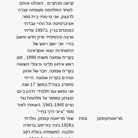
קראנו מכתבים , האכלנו אותם
.לאחר המלחמה משפחה עברה
לדונצק. אני סיימתי בית ספר,
אוניברסיטה וכל החיי עבדתי
כמהנדס בניין. ב1997 עליתי
ארצה והתחלתי פרק חדש וחשוב
בחיי. אני יושב ראש של
התאחדות יוצאי אוקראינה
בקרית שמונה משנת 1998 , סגן
ראש אירגון פליטי וניצולי השואה
בקרית שמונה, חבר של ארגון
וטרנים בקרית שמונה .הייתי
מתנדב בצה"ל במשך 17 שנה.
אני נפגש עם תלמידי תיכון ביום
הנצחון ומספר על מלחמת נגד
נצים 1941-1945. הוצאתי לאור
ספר "ציוני דרך בחיי".
מריאטה
קופמן
צפת
שמי מריאטה קופמן, נולדתי
ב1928 בעיר בוריסוב ברוסיה
הלבנה, למשפחה בעלת רקע