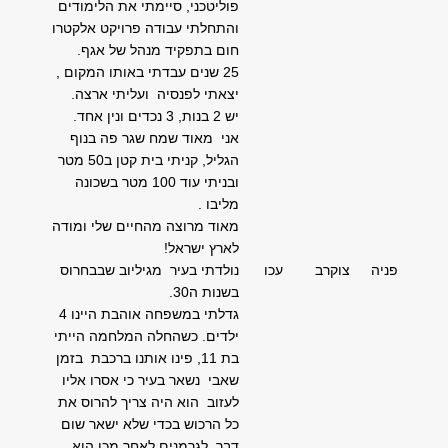
פוליטכני, סיימתי את הלימודים
והתחלתי עבודה פרויקט אלקטרו
חום בתפקיד מנהל של אגף.
25 שנים עבדתי באותו המקום ,
יצאתי לפנסיה ועליתי ארצה.
יש 2 בנות, 3 נכדים ונין אחד.
אני מאוד שמח שגר פה בנוף
הגליל, קניתי בית קטן ב50 מטר
ובניתי עוד 100 מטר בשכונה
מליבו .
מאוד מרוצה מהחיים שלי ומודה
לארץ ישראל!
פניה
צוקרב
עכו
נולדתי בעיר מגיליוב שבבחרוס
בשנות ה30.
גדלתי במשפחה אוהבת היינו 4
ילדים. כשהחלה המלחמה הייתי
בת 11, פינו אותנו ברכבת בזמן
שאבי נשאר בעיר כי אסרו אליו
לעזוב הוא היה צריך להרוס את
כל הרכוש בכדי שלא ישאר שום
דבר לגרמנים לאחר מכן הוא