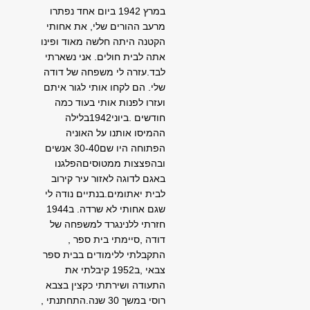
במרץ 1942 ביום אחד נפתרו
מרעב ההורים שלי, את אחותי
הקטנה היתה חלשה מאוד ופינו
אתה לבית חולים. אני נשארתי
לבד.עזרה לי משפחה של דודה
שלי. הם לקחו אותי לגור איתם
ועזרו לפנות אותי בעוד כמה
חודשים .ביוני1942בלילה
ההמיסו אותנו על האוניה
הפתוחה היו שם30-40 אנשים
ובהפצצות ממטוסיםהפלגנו
באגם לדוגה לאזור עיר קירוב
לבית יאתומים.בנתיים נודה לי
שגם אחותי לא שרדה. ב1944
חזרתי ללנינגרד למשפחה של
דודה ,סיימתי בית ספר ,
התקבלתי ללימודים בבית ספר
צבאי ,ב1952 קיבלתי את
התעודה ושירתתי כקצין בצבא
רוסי במשך 30 שנה.התחתנתי ,