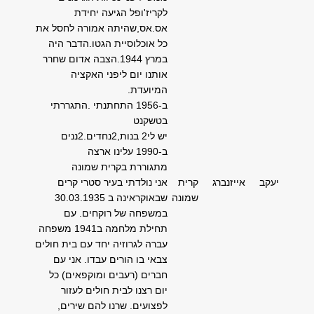
לקריז'ופל הגיעה יחידת
אס.אס,שהיתה אמורה לחסל את
כל אוכלוסיית הגטו.הדבר היה
במרץ 1944.הצבה אדום שחרר
אותנו יום ליפני האקציה
המיועדת.
ב-1956 התחתנתי .התגררתי
בטשקנט
יש לי2 בנות,2נחדים.2ננים
ב-1990 עלינו ארצה
מתגוררת בקרית שמונה
יעקב
אייזנברג
קרית
אני נולדתי בעיר סטרי קרים
שמונה
שבאוקראינה ב 30.03.1935
במשפחה של רוקחים. עם
תחילת מלחמה ב1941 משפחה
עברה לגרוזיה יחד עם בית חולים
צבאי בו הורים עבדו. אני עם
חברים (רעבים ומוקפאים) כל
יום רצנו לבית חולים לעזור
לפצועים. שרנו להם שירים,