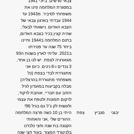
צבאי מרשים. ביולי 1941
במסגרת המלחמה פינו את
משפחתי לסיביר. מ1943 עד
1944 עבדתי בארגון צבאי של
הצבא האדום. נישאתי לבעלי,
שהיה קצין בכיר בצבא האדום,
בתום המלחמה ב1944 וחיינו
ביחד 75 שנה עד פטירתו
ב2021. עליתי לארץ בשנות ה93
מגאורגיה לצפת. יש לנו בן אחד,
3 נכדים ו-8 נינים. כיום אני
מתגוררת לבדי בצפת (כל
משפחתי מתגוררת בהרצליה)
מבלה בקביעות במועדון לגיל
הזהב עם חבריי, אוהבת לרקוד,
לרקום תמונות ולטפח את עצמי
ולעשות לק ג׳ל גם בגיל 96!
יבגני
מנביץ
צפת
היתי בן 10 כשה פרצה המלחמה
.ההורים שלי ,אני והאחותי
הקטנה בת שנה וחצי נלכדנו
בלנינגרד המצור. בעוד חצי שנה