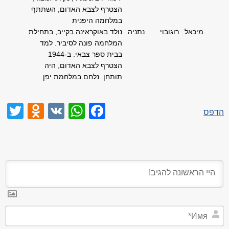
הצטרף לצבא האדום, השתתף
במלחמה היפנית
מיכאל
רוגובוי
נתניה
נולד באוקראינה בקייב, בתחילת
המלחמה פונה לסיביר. למד
בבית ספר צבאי. ב-1944
הצטרף לצבא האדום, היה
תותחן. נלחם במלחמת יפן
niki
er
WhatsApp
Facebook
VK
הדפס
я*