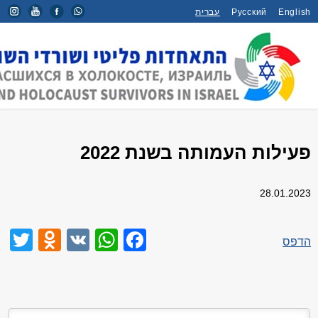
עברית
Русский
English
פעילות העמותה בשנת 2022
/
חדשות
/
דף הבית
פעילות העמותה בשנת 2022
28.01.2023
niki
er
WhatsApp
Facebook
VK
הדפס