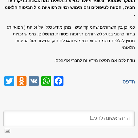
המוקד שמספרו 6900* מיועד לסייע בנושאים כמו הנגשת בדיקות עד
הבית , הסעה לטיפולים וגם מימוש זכויות רפואיות מול הביטוח הלאומי
.
כמו כן בין השרותים שהמוקד יגיש : מתן מידע כללי על זכויות ( רפואיות)
בירור פרטני בנוגע לשירותים תרופות פטורות מתשלום, מימוש זכויות
מחוץ לכללית דוגמת סיוע במימוש והגדלת חוק הסיעוד מול הביטוח
הלאומי.
נודה לכם אם תפיצו מידע זה לחברי ארגונכם.
niki
er
WhatsApp
Facebook
VK
הדפס