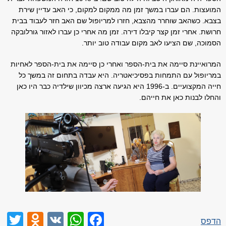
המועצות. הם עברו במשך זמן מה ממקום למקום, כי האב עדיין שירת
בצבא. כשהאב שוחרר מהצבא, חזרו למריופול שם האב חזר לעבוד בבית
חרושת. אחרי זמן קצר קיבלו דירה. זמן מה אחרי כן עברו לאזור גורלובקה
הסמוכה, שם הציעו לאב מקום עבודה טוב יותר.
המרואיינת סיימה את בית-הספר ואחרי כן סיימה את בית-הספר לאחיות
במריופול עם התמחות בפסיכיאטריה. היא עבדה בתחום זה במשך כל
חייה המקצועיים. ב-1996 היא הגיעה ארצה מכיוון שילדיה כבר היו כאן
והחלו לבנות כאן את חייהם.
niki
er
WhatsApp
Facebook
VK
הדפס