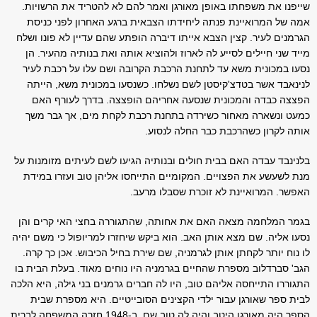
שייפנו את משפחתו באופן מאורגן ואמר להם לא להטריד את הרשויות.
אמה של המרואיינת פנתה ליחידתו הצבאית ברגע האחרון לפני כניסת
הגרמנים לעיר. קצין הצבא אייתו דיברה הופתע שהם עדיין לא פונו ושלח
מייד שני חיילים לסייע לה לארוז ולהוציא אותה ואת בנותיה מהעיר. הן
נסעו במכונית משא עד לתחנת הרכבת הקרובה ושם עלו על רכבת לעיר
לנינאבד אשר בטדצ'קיסטן לשם נשלחו. כשנסעו במכונית משא, הייתה
הפצצה כבדה והמכונית שנסעה אחריהם הופצצה. בדרך לעורף האם
כמעט ונשארה מאחור כשירדה בתחנת רכבת לקחת מים, אך גבר משך
אותה לקרון כשהרכבת כבר החלה לנסוע.
בלנינבד עבדה האם בבית חולים ובנותיה הגיעו לשם לעיתים מזומנות על
מנת לשעשע את הפצויים. המקומיים התייחסו אליהן טוב ועזרו במידת
האפשר. המרואיינת לא זוכרת שסבלו מרעב.
בגמר המלחמה מצאה האם את אחותה, שהתגוררה בחצי האי קרים והן
נסעו אליה. שם מצא אותן האב. הוא ביקש שיחזרו למריופול כי משם יהיה
לו נוח יותר לקחתן אותן לגרמניה, שם שירת בחיל הכיבוש. אכן כך קרה.
הגב' סברדלוב מספרת שהחיים בגרמניה היו נוחים מאוד. בעלת הבית בו
התגוררו התייחסה אליהם טוב, היו לה חברים גרמנים בני גילה, היא הלכה
לבית ספר שאורגן עבור ילדי הקצינים הסובייטיים. היא מספרת שבית
הספר היה מאורגן היטב והיה לה טוב שם. ב-1948 חזרה המשפחה לברית