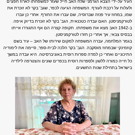
העיר על-ידי הצבא הגרמני שלח האב חייל שעזר למשפחתו לארוז חפצים
ולעלות על רכבת לעורף. המשפחה הגיעה לכפר, שגב' בקר לא זוכרת את
שמו, במחוז עיר פנזה שברוסיה, שם עברו את החורף. אחרי כן עברו
לטורקמניסטן. האם עבדה כטכנאית, הגב' בקר לא זוכרת בדיוק איפה.
ב-1942 האב מצא את משפחתו. תקופה קצרה הם אף התגוררו אייתו
בבסיס צבאי, אך אחרי כן חזרו לטורקמניסטן.
בגמר המלחמה, עברה המשפחה למקום שירותו של האב – עיר בשם
קוזמינקי שבמחוז מוסקבה. הגב' בקר הלכה לבית-ספר, סיימה את לימודיה
התיכוניים ואחרי כן למדה ספרות רוסית באוניברסיטה. היא עבדה במשך
כל חייה כמורה ללשון ולספרות רוסית בכפרים שונים והצטרפה לילדיה
בישראל בתחילת שנות התשעים.