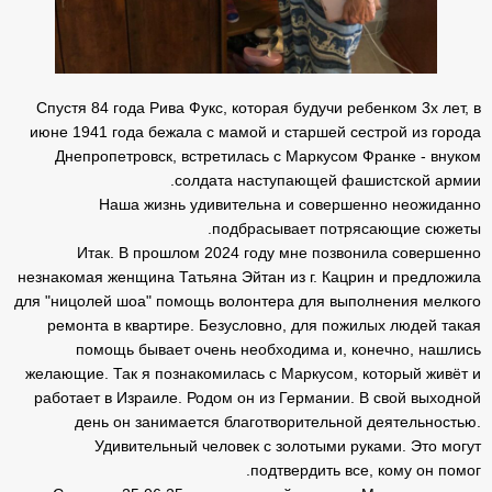
Спустя 84 года Рива Фукс, которая будучи ребенком 3х лет, в
июне 1941 года бежала с мамой и старшей сестрой из города
Днепропетровск, встретилась с Маркусом Франке - внуком
солдата наступающей фашистской армии.
Наша жизнь удивительна и совершенно неожиданно
подбрасывает потрясающие сюжеты.
Итак. В прошлом 2024 году мне позвонила совершенно
незнакомая женщина Татьяна Эйтан из г. Кацрин и предложила
для "ницолей шоа" помощь волонтера для выполнения мелкого
ремонта в квартире. Безусловно, для пожилых людей такая
помощь бывает очень необходима и, конечно, нашлись
желающие. Так я познакомилась с Маркусом, который живёт и
работает в Израиле. Родом он из Германии. В свой выходной
день он занимается благотворительной деятельностью.
Удивительный человек с золотыми руками. Это могут
подтвердить все, кому он помог.