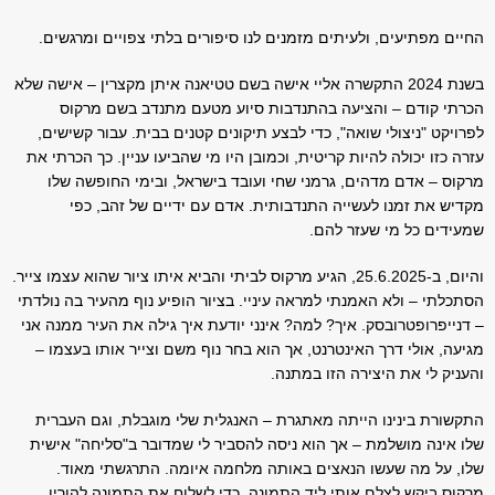
החיים מפתיעים, ולעיתים מזמנים לנו סיפורים בלתי צפויים ומרגשים.
בשנת 2024 התקשרה אליי אישה בשם טטיאנה איתן מקצרין – אישה שלא
הכרתי קודם – והציעה בהתנדבות סיוע מטעם מתנדב בשם מרקוס
לפרויקט "ניצולי שואה", כדי לבצע תיקונים קטנים בבית. עבור קשישים,
עזרה כזו יכולה להיות קריטית, וכמובן היו מי שהביעו עניין. כך הכרתי את
מרקוס – אדם מדהים, גרמני שחי ועובד בישראל, ובימי החופשה שלו
מקדיש את זמנו לעשייה התנדבותית. אדם עם ידיים של זהב, כפי
שמעידים כל מי שעזר להם.
והיום, ב-25.6.2025, הגיע מרקוס לביתי והביא איתו ציור שהוא עצמו צייר.
הסתכלתי – ולא האמנתי למראה עיניי. בציור הופיע נוף מהעיר בה נולדתי
– דנייפרופטרובסק. איך? למה? אינני יודעת איך גילה את העיר ממנה אני
מגיעה, אולי דרך האינטרנט, אך הוא בחר נוף משם וצייר אותו בעצמו –
והעניק לי את היצירה הזו במתנה.
התקשורת בינינו הייתה מאתגרת – האנגלית שלי מוגבלת, וגם העברית
שלו אינה מושלמת – אך הוא ניסה להסביר לי שמדובר ב"סליחה" אישית
שלו, על מה שעשו הנאצים באותה מלחמה איומה. התרגשתי מאוד.
מרקוס ביקש לצלם אותי ליד התמונה, כדי לשלוח את התמונה להוריו