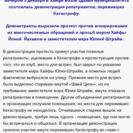
Вечером 5 декабря в Хайфе возле здания муниципалитета
состоялась демонстрация репатриантов, переживших
Катастрофу.
Демонстранты выразили протест против игнорирования
их многочисленных обращений и просьб мэром Хайфы
Йоной Йахавом и заместителем мэра Юлией Штрайм .
В демонстрации протеста примут участие пожилые
репатрианты, уцелевшие в Катастрофе и протестующие против
того, что их клуб, место для встреч, был закрыт по указанию
заместителя мэра Хайфы Юлии Штрайм, а пожилых людей
фактически выбросили на улицу. Прежнее место для встреч
было выделено старикам амутой «Швей Цион», но по
требованию заместителя мэра Юлии Штрайм, амута отказала
репатриантам в помещении. Другие объединения репатриантов
и организации получали помещения, но места для переживших
Катастрофу не находилось. Отчаявшиеся старики вышли на
демонстрацию, требуя лишь одного - помещения, где они могли
бы встречаться и общаться. В организации демонстрации
приняли участие амута переживших Катастрофу во главе с