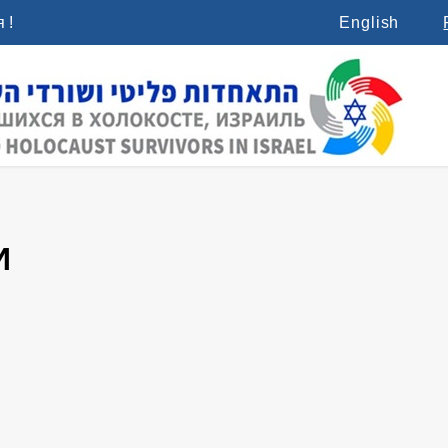
 !
English
И