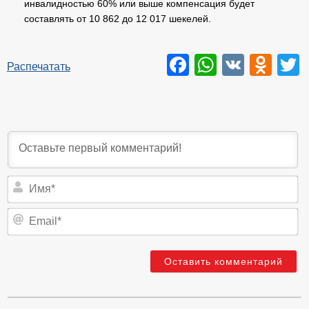
инвалидностью 60% или выше компенсация будет
составлять от 10 862 до 12 017 шекелей.
Facebook
WhatsAp
VK
Odn
T
Распечатать
И
Em