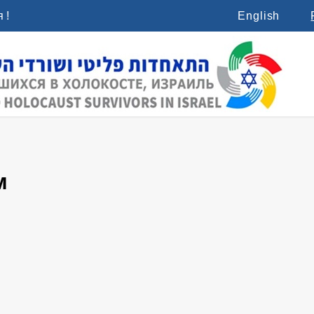
 !
English
м