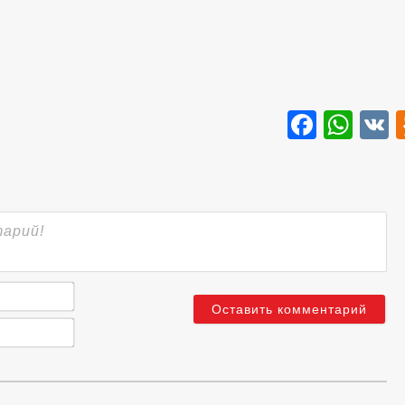
Faceb
Wha
Имя*
Email*