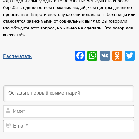
«Два года я слышу одни и те же ответы! Нет лучшего способа
борьбы с одиночеством пожилых людей, чем центры дневного
пребывания. В противном случае они попадают в больницы или
становятся зависимыми от социальных выплат. Вы говорили,
что обсудите этот вопрос, но ничего не сделали! Это позор для
кнессета!»
Facebook
WhatsAp
VK
Odn
T
Распечатать
И
Em