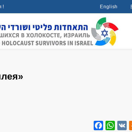
 !
English
илея»
Faceb
Wha