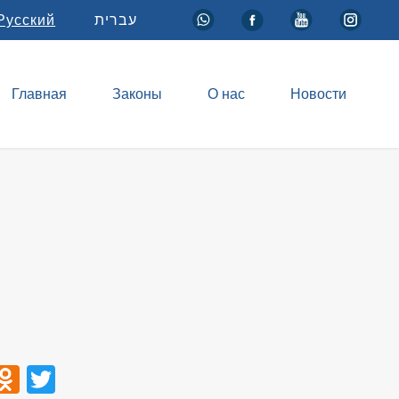
Русский
עברית
Главная
Законы
О нас
Новости
ook
tsApp
VK
Odnoklassniki
Twitter