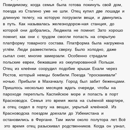
Повидимому, когда семья была готова покинуть свой дом,
поезда из Сталино уже не шли. Отец купил две лошади и
длинную телегу, на которую погрузили вещи, и двинулись
в путь. Как называлась железнодорож-ная станция, до
которой они добрались, Людмила не помнит. Зато хорошо
помнит, как они с трудом смогли попасть на открытую
платформу товарного состава. Платформа была нагружена
углём. Люди разместились сверху. Было холодно, даже
сыпал снег, многие замерзали. Особенно страдали
польские евреи, бежавшие из оккупированной Польши.
Отец из клеёнки соорудил подобие крыши. Ехали через
Ростов, который немцы бомбили. Поезда "проскакивали"
ночью. Прибыли в Махачкалу. Город был забит беженцами.
Пришлось несколько месяцев ждать очереди, чтобы на
пароходе переплыть Каспийское море и попасть в порт
Красноводск. Семья это время жила на съёмной квартире,
а отец сидел в порту на вещах, укрытый клеёнкой. Из
Красноводска поездом доехали до Узбекистана и
остановились в Фергане. Там жили около полутора лет. Всё
это время отец разыскивал родственников. Когда он узнал,