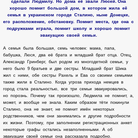
сделали Людмилу. Но дома её звали Люсей. Она
хорошо помнит большой дом, в котором жила её
семья в украинском городе Сталино, ныне Донецке,
его расположение, обстановку. Помнит места, где она с
подружками играла, помнит школу и хорошо помнит
эвакуацию своей семьи.
А семья была большая, семь человек: мама, папа,
бабушка, Люся, два её брата и младший брат отца. Отец,
Александр Гринберг, был родом из многодетной семьи, у
него было 9 братьев и две сестры. Младший брат Шика
жил с ними, обе сестры Рахель и Ева со своими семьями
также жили в Сталино. Когда угроза прихода немцев в
город стала реальностью, все три семьи эвакуировались,
но порознь. Почему так произошло, Людмила не помнит, а,
может, и вообще не знала. Каким образом тёти покинули
Сталино, она не знает, не помнит имён некоторых
родственников, чем они занимались и другие подробности
их жизни. Поэтому, при заполнении регистрационных анкет
некоторые графы остались незаполненными. А об
эвакуации своей семьи она рассказала подробно.